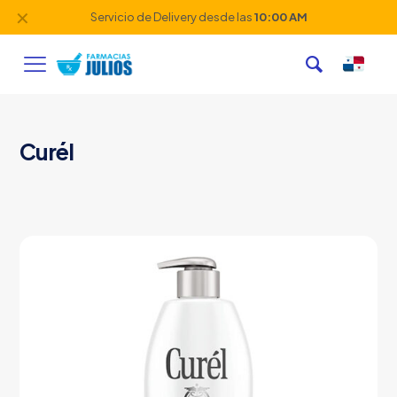
✕
Servicio de Delivery desde las
10:00 AM
Curél