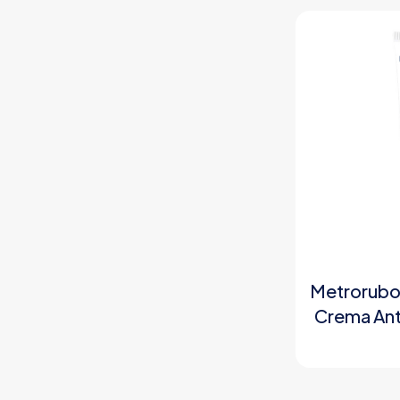
Metrorubor
Crema Ant