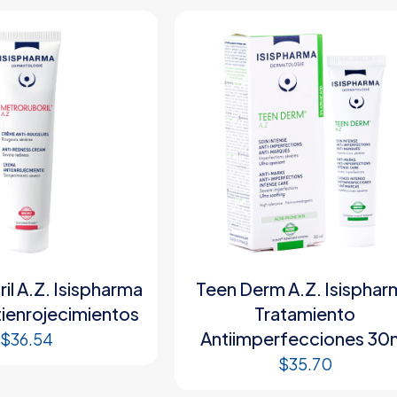
il A.Z. Isispharma
Teen Derm A.Z. Isisphar
ienrojecimientos
Tratamiento
Antiimperfecciones 30
$
36.54
$
35.70