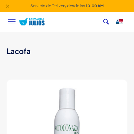
✕
Servicio de Delivery desde las
10:00 AM
Lacofa