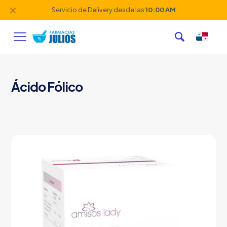
✕
Servicio de Delivery desde las
10:00 AM
Ácido Fólico