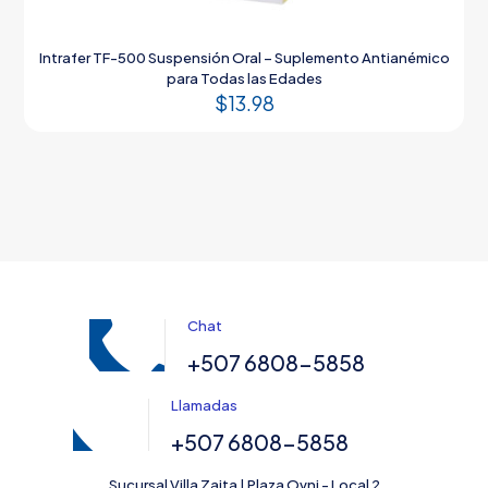
Intrafer TF-500 Suspensión Oral – Suplemento Antianémico
para Todas las Edades
$
13.98
Chat
+507 6808-5858
Llamadas
+507 6808-5858
Sucursal Villa Zaita | Plaza Ovni - Local 2