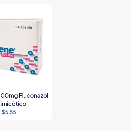
200mg Fluconazol
timicótico
$
5.55