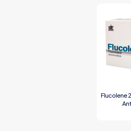
Flucolene 
An