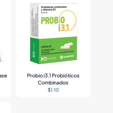
ase
Probio i3.1 Probióticos
Combinados
$
1.10