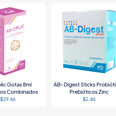
ic Gotas 8ml
AB-Digest Sticks Probiót
cos Combinados
Prebióticos Zinc
$
29.46
$
2.46