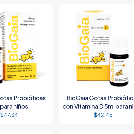
otas Probióticas
BioGaia Gotas Probiótic
 para niños
con Vitamina D 5ml para n
$
47.34
$
42.45