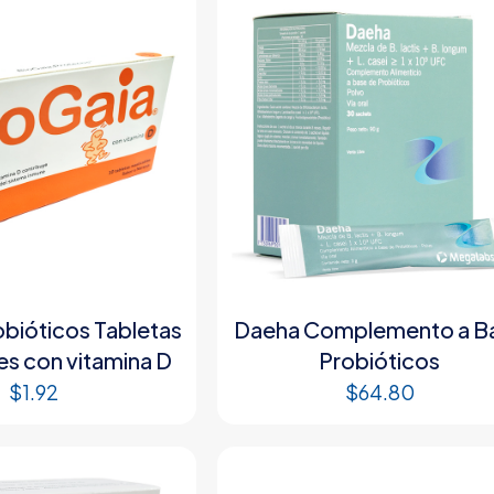
obióticos Tabletas
Daeha Complemento a B
es con vitamina D
Probióticos
$
1.92
$
64.80