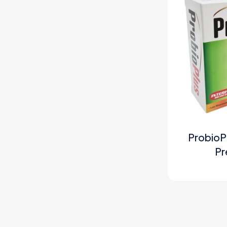
ProbioP
Pr