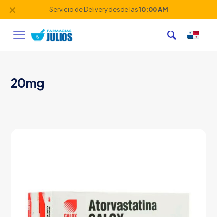
✕
Servicio de Delivery desde las
10:00 AM
20mg