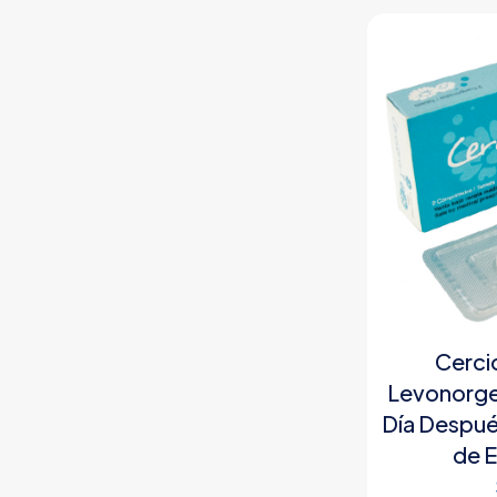
Cerci
Levonorgest
Día Despué
de 