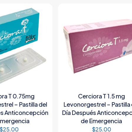
ora T 0.75mg
Cerciora T 1.5 mg
rel – Pastilla del
Levonorgestrel – Pastilla 
s Anticoncepción
Día Después Anticoncepc
Emergencia
de Emergencia
$
25.00
$
25.00