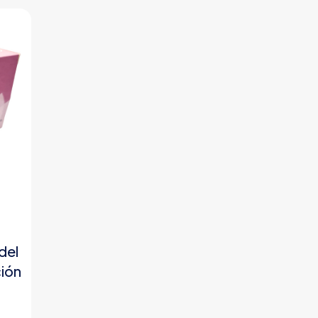
del
ión