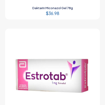
Daktarin Miconazol Gel 78g
$
36.98