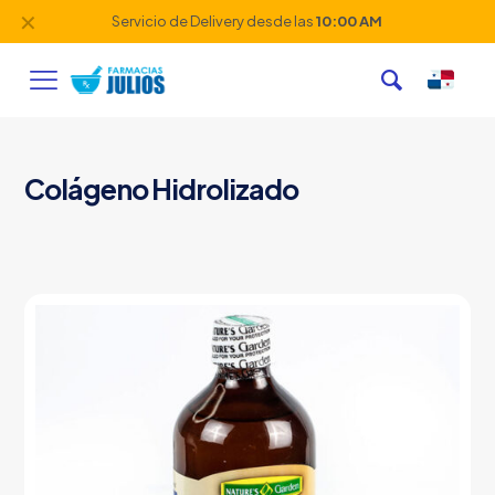
✕
Servicio de Delivery desde las
10:00 AM
Colágeno Hidrolizado