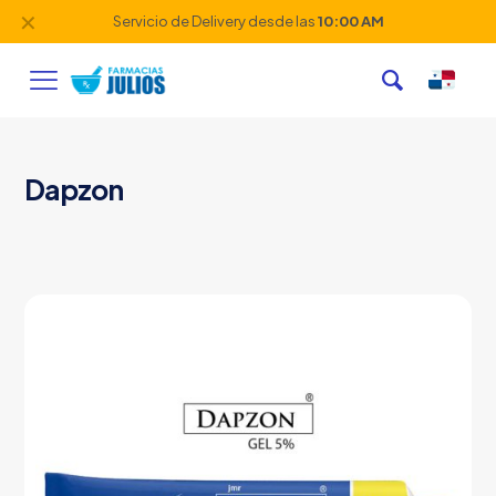
✕
Servicio de Delivery desde las
10:00 AM
Dapzon