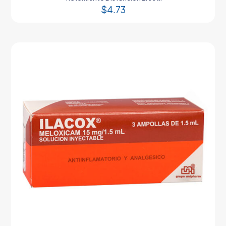
$
4.73