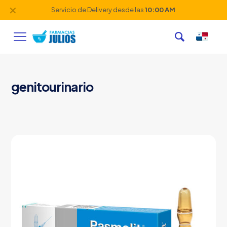
✕
Servicio de Delivery desde las
10:00 AM
genitourinario