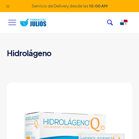
✕
Servicio de Delivery desde las
10:00 AM
Hidrolágeno