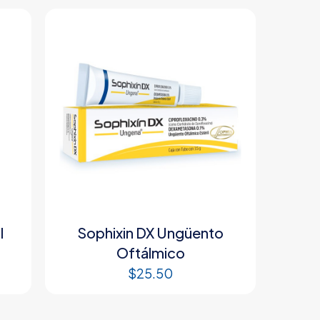
l
Sophixin DX Ungüento
Oftálmico
$
25.50