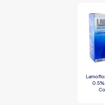
Lamoflox
0.5% 
Con