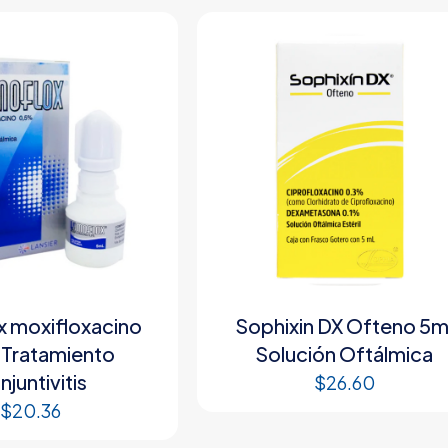
 moxifloxacino
Sophixin DX Ofteno 5m
Tratamiento
Solución Oftálmica
juntivitis
$
26.60
$
20.36