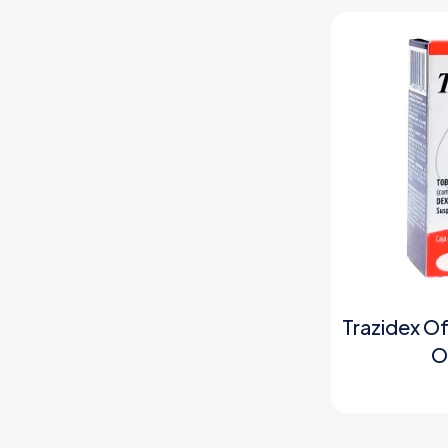
Trazidex O
O