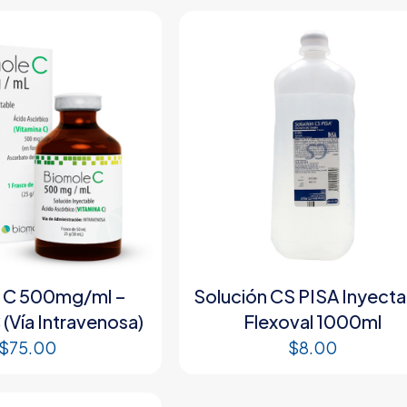
 C 500mg/ml –
Solución CS PISA Inyecta
 (Vía Intravenosa)
Flexoval 1000ml
$
75.00
$
8.00