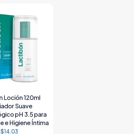
n Loción 120ml
iador Suave
gico pH 3.5 para
le e Higiene Íntima
$
14.03