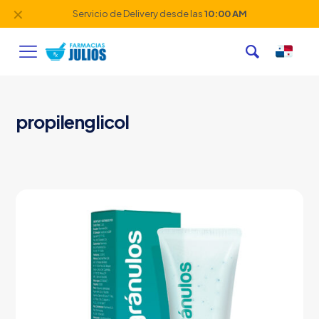
✕
Servicio de Delivery desde las
10:00 AM
propilenglicol