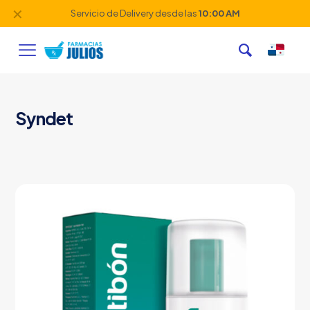
✕
Servicio de Delivery desde las
10:00 AM
Syndet