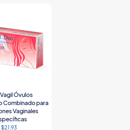
Vagil Óvulos
o Combinado para
ones Vaginales
specíficas
$
21.93