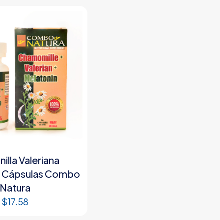
illa Valeriana
a Cápsulas Combo
Natura
$
17.58