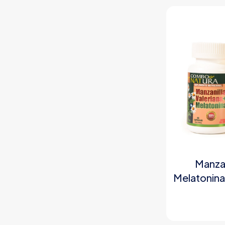
Manzan
Melatonin