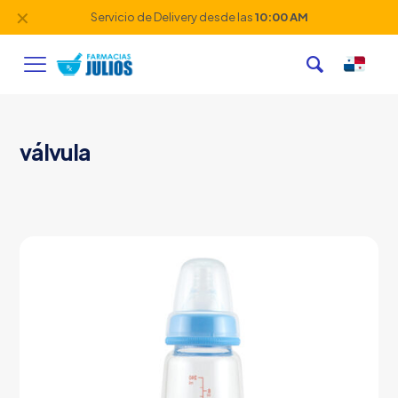
✕
Servicio de Delivery desde las
10:00 AM
válvula