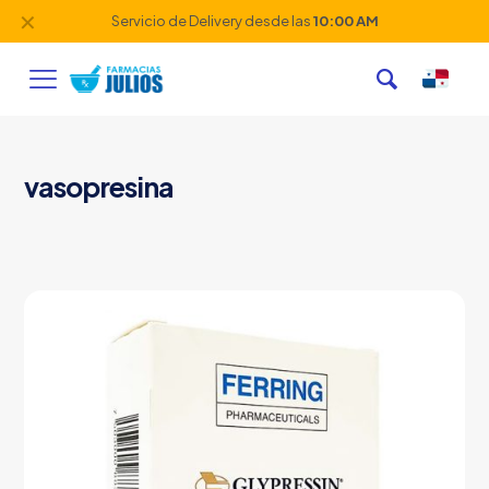
✕
Servicio de Delivery desde las
10:00 AM
vasopresina