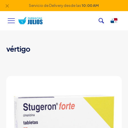
✕
Servicio de Delivery desde las
10:00 AM
vértigo