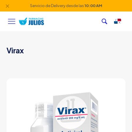
✕
Servicio de Delivery desde las
10:00 AM
Virax