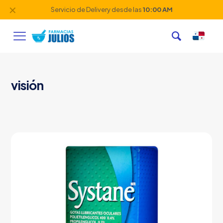
✕
Servicio de Delivery desde las
10:00 AM
visión