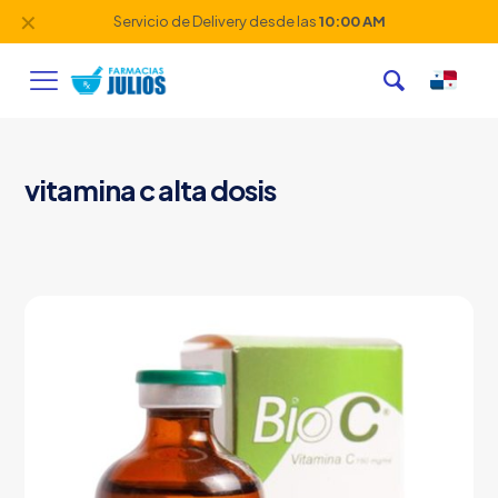
✕
Servicio de Delivery desde las
10:00 AM
vitamina c alta dosis