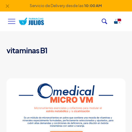
✕
Servicio de Delivery desde las
10:00 AM
vitaminas B1