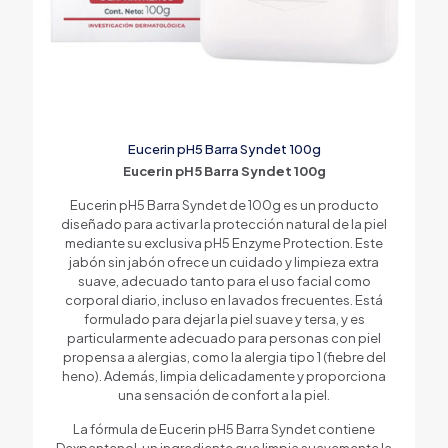
Eucerin pH5 Barra Syndet 100g
Eucerin pH5 Barra Syndet 100g
Eucerin pH5 Barra Syndet de 100g es un producto
diseñado para activar la protección natural de la piel
mediante su exclusiva pH5 Enzyme Protection. Este
jabón sin jabón ofrece un cuidado y limpieza extra
suave, adecuado tanto para el uso facial como
corporal diario, incluso en lavados frecuentes. Está
formulado para dejar la piel suave y tersa, y es
particularmente adecuado para personas con piel
propensa a alergias, como la alergia tipo 1 (fiebre del
heno). Además, limpia delicadamente y proporciona
una sensación de confort a la piel.
La fórmula de Eucerin pH5 Barra Syndet contiene
Dexpantenol, un ingrediente que limpia suavemente la