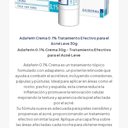
Adaferin Crema 0.1% Tratamiento Efectivo para el
Acné Leve 30g
Adaferin 0.1% Crema 30g – Tratamiento Efectivo
para el Acné Leve
Adaferin 0.1% Crema es un tratamiento tópico
formulado con adapaleno, un potente retinoide que
ayuda a combatir el acné leve, incluyendo comedones,
pápulas y pústulas. Ideal para aplicar en áreas como el
rostro, pecho y espalda, esta crema reduce la
inflamación y promueve la renovación celular,
mejorando la textura y apariencia de la piel afectada
por el acné.
Su fórmula suave es adecuada para pieles sensibles y
propensas al acné, proporcionando un tratamiento
efectivo sin irritar la piel. Aplique una capa fina sobre
las áreas afectadas cada noche para obtener mejores