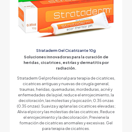
Strataderm Gel Cicatrizante 10g
Soluciones innovadoras para la curación de
heridas, cicatrices, estrías y dermatitis por
radiación.
Strataderm Gel profesional para terapia de cicatrices,
cicatrices antiguas y nuevas de cirugía general,
traumas, heridas, quemaduras, mordeduras, acné y
enfermedades de la piel, reduce el enrojecimiento, la
decoloración, las molestias y la picazón, 0.35 onzas
(0.35 onzas). Suaviza y aplana las cicatrices elevadas;
Alivia el picor y las molestias de las cicatrices; Reduce
el enrojecimiento y la decoloración; Previene la
formación de cicatrices anormales y excesivas. Gel
para terapia de cicatrices.