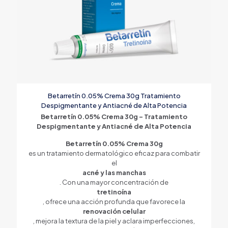
Betarretín 0.05% Crema 30g Tratamiento
Despigmentante y Antiacné de Alta Potencia
Betarretín 0.05% Crema 30g – Tratamiento
Despigmentante y Antiacné de Alta Potencia
Betarretín 0.05% Crema 30g
es un tratamiento dermatológico eficaz para combatir
el
acné y las manchas
. Con una mayor concentración de
tretinoína
, ofrece una acción profunda que favorece la
renovación celular
, mejora la textura de la piel y aclara imperfecciones,