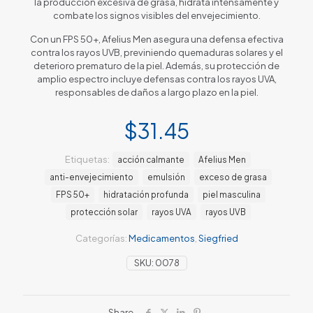
la producción excesiva de grasa, hidrata intensamente y
combate los signos visibles del envejecimiento.
Con un FPS 50+, Afelius Men asegura una defensa efectiva
contra los rayos UVB, previniendo quemaduras solares y el
deterioro prematuro de la piel. Además, su protección de
amplio espectro incluye defensas contra los rayos UVA,
responsables de daños a largo plazo en la piel.
$
31.45
Etiquetas:
acción calmante
Afelius Men
anti-envejecimiento
emulsión
exceso de grasa
FPS 50+
hidratación profunda
piel masculina
protección solar
rayos UVA
rayos UVB
Categorías:
Medicamentos
,
Siegfried
SKU:
0078
Share