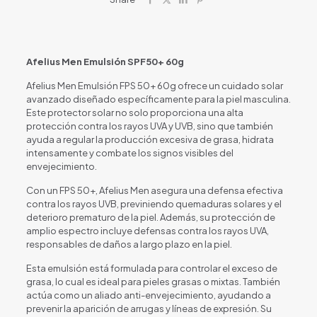
Afelius Men Emulsión SPF50+ 60g
Afelius Men Emulsión FPS 50+ 60g ofrece un cuidado solar
avanzado diseñado específicamente para la piel masculina.
Este protector solar no solo proporciona una alta
protección contra los rayos UVA y UVB, sino que también
ayuda a regular la producción excesiva de grasa, hidrata
intensamente y combate los signos visibles del
envejecimiento.
Con un FPS 50+, Afelius Men asegura una defensa efectiva
contra los rayos UVB, previniendo quemaduras solares y el
deterioro prematuro de la piel. Además, su protección de
amplio espectro incluye defensas contra los rayos UVA,
responsables de daños a largo plazo en la piel.
Esta emulsión está formulada para controlar el exceso de
grasa, lo cual es ideal para pieles grasas o mixtas. También
actúa como un aliado anti-envejecimiento, ayudando a
prevenir la aparición de arrugas y líneas de expresión. Su