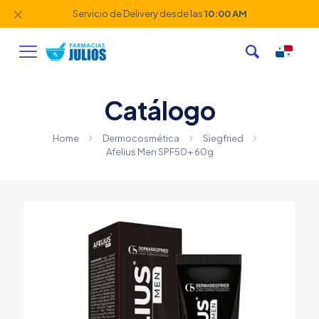
✕
Servicio de Delivery desde las
10:00 AM
Catálogo
Home
Dermocosmética
Siegfried
Afelius Men SPF50+ 60g