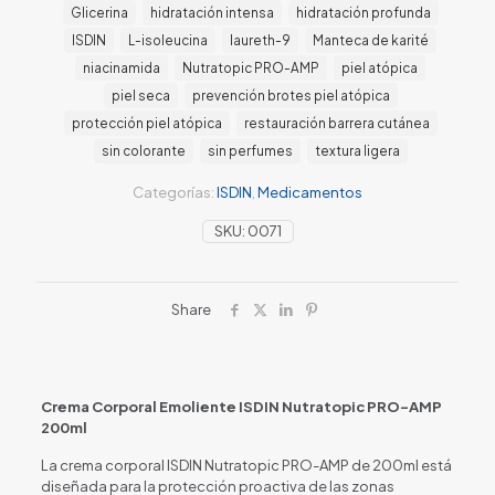
Glicerina
hidratación intensa
hidratación profunda
ISDIN
L-isoleucina
laureth-9
Manteca de karité
niacinamida
Nutratopic PRO-AMP
piel atópica
piel seca
prevención brotes piel atópica
protección piel atópica
restauración barrera cutánea
sin colorante
sin perfumes
textura ligera
Categorías:
ISDIN
,
Medicamentos
SKU:
0071
Share
Crema Corporal Emoliente ISDIN Nutratopic PRO-AMP
200ml
La crema corporal ISDIN Nutratopic PRO-AMP de 200ml está
diseñada para la protección proactiva de las zonas