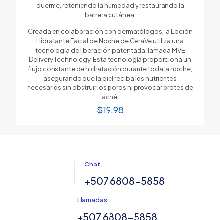
duerme, reteniendo la humedad y restaurando la
barrera cutánea.
Creada en colaboración con dermatólogos, la Loción
Hidratante Facial de Noche de CeraVe utiliza una
tecnología de liberación patentada llamada MVE
Delivery Technology. Esta tecnología proporciona un
flujo constante de hidratación durante toda la noche,
asegurando que la piel reciba los nutrientes
necesarios sin obstruir los poros ni provocar brotes de
acné.
$
19.98
Chat
+507 6808-5858
Llamadas
+507 6808-5858