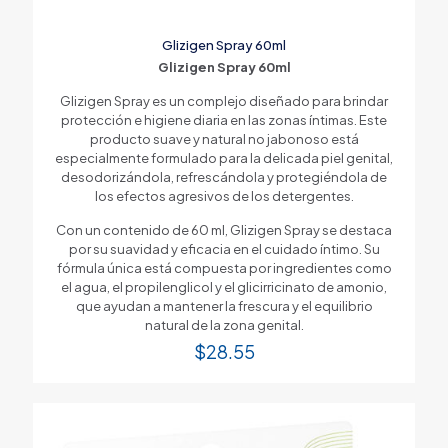
Glizigen Spray 60ml
Glizigen Spray 60ml
Glizigen Spray es un complejo diseñado para brindar
protección e higiene diaria en las zonas íntimas. Este
producto suave y natural no jabonoso está
especialmente formulado para la delicada piel genital,
desodorizándola, refrescándola y protegiéndola de
los efectos agresivos de los detergentes.
Con un contenido de 60 ml, Glizigen Spray se destaca
por su suavidad y eficacia en el cuidado íntimo. Su
fórmula única está compuesta por ingredientes como
el agua, el propilenglicol y el glicirricinato de amonio,
que ayudan a mantener la frescura y el equilibrio
natural de la zona genital.
$
28.55