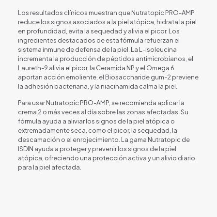
Los resultados clínicos muestran que Nutratopic PRO-AMP
reduce los signos asociados a la piel atópica, hidrata la piel
en profundidad, evita la sequedad y alivia el picor. Los
ingredientes destacados de esta fórmula refuerzan el
sistema inmune de defensa de la piel. La L-isoleucina
incrementa la producción de péptidos antimicrobianos, el
Laureth-9 alivia el picor, la Ceramida NP y el Omega 6
aportan acción emoliente, el Biosaccharide gum-2 previene
la adhesión bacteriana, y la niacinamida calma la piel.
Para usar Nutratopic PRO-AMP, se recomienda aplicar la
crema 2 o más veces al día sobre las zonas afectadas. Su
fórmula ayuda a aliviar los signos de la piel atópica o
extremadamente seca, como el picor, la sequedad, la
descamación o el enrojecimiento. La gama Nutratopic de
ISDIN ayuda a proteger y prevenir los signos de la piel
atópica, ofreciendo una protección activa y un alivio diario
para la piel afectada.