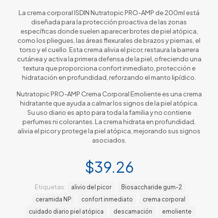
La crema corporal ISDIN Nutratopic PRO-AMP de 200ml está
diseñada para la protección proactiva de las zonas
específicas donde suelen aparecer brotes de piel atópica,
como los pliegues, las áreas flexurales de brazos y piernas, el
torso y el cuello. Esta crema alivia el picor, restaura la barrera
cutánea y activa la primera defensa de la piel, ofreciendo una
textura que proporciona confort inmediato, protección e
hidratación en profundidad, reforzando el manto lipídico.
Nutratopic PRO-AMP Crema Corporal Emoliente es una crema
hidratante que ayuda a calmar los signos de la piel atópica.
Su uso diario es apto para toda la familia y no contiene
perfumes ni colorantes. La crema hidrata en profundidad,
alivia el picor y protege la piel atópica, mejorando sus signos
asociados.
$
39.26
Etiquetas:
alivio del picor
Biosaccharide gum-2
ceramida NP
confort inmediato
crema corporal
cuidado diario piel atópica
descamación
emoliente