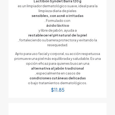
Lactibón Syndet Barra 120 g
es un limpiador dermatológico suave, ideal para la
limpieza diaria de pieles
sensibles, con acné o irritadas
. Formulado con
ácido láctico
y libre de jabón, ayuda a
restablecer el pH natural de la piel
, fortaleciendo su barrera protectora y evitando la
resequedad.
Apto para uso facial y corporal, su acción respetuosa
promueve una piel más equilibrada y saludable. Es una
opción eficaz para quienes buscan una
alternativa al jabón tradicional
, especialmente en casos de
condiciones cutáneas delicadas
o bajo tratamientos dermatológicos.
$
11.85