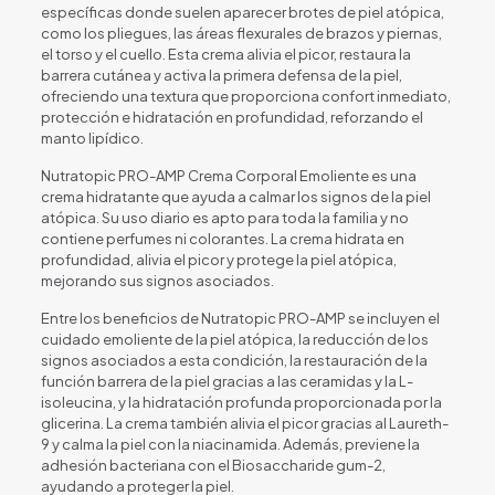
específicas donde suelen aparecer brotes de piel atópica,
como los pliegues, las áreas flexurales de brazos y piernas,
el torso y el cuello. Esta crema alivia el picor, restaura la
barrera cutánea y activa la primera defensa de la piel,
ofreciendo una textura que proporciona confort inmediato,
protección e hidratación en profundidad, reforzando el
manto lipídico.
Nutratopic PRO-AMP Crema Corporal Emoliente es una
crema hidratante que ayuda a calmar los signos de la piel
atópica. Su uso diario es apto para toda la familia y no
contiene perfumes ni colorantes. La crema hidrata en
profundidad, alivia el picor y protege la piel atópica,
mejorando sus signos asociados.
Entre los beneficios de Nutratopic PRO-AMP se incluyen el
cuidado emoliente de la piel atópica, la reducción de los
signos asociados a esta condición, la restauración de la
función barrera de la piel gracias a las ceramidas y la L-
isoleucina, y la hidratación profunda proporcionada por la
glicerina. La crema también alivia el picor gracias al Laureth-
9 y calma la piel con la niacinamida. Además, previene la
adhesión bacteriana con el Biosaccharide gum-2,
ayudando a proteger la piel.