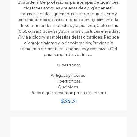
Strataderm Gel profesional para terapia de cicatrices,
cicatrices antiguas y nuevas de cirugía general,
traumas, heridas, quemaduras, mordeduras, acné y
enfermedades de la piel, reduce el enrojecimiento, la
decoloración, las molestias y la picazón, 0.35 onzas
(0.35 onzas). Suaviza y aplana las cicatrices elevadas;
Alivia el picor y las molestias de las cicatrices; Reduce
el enrojecimiento y la decoloración; Previene la
formación de cicatrices anormales y excesivas. Gel
para terapia de cicatrices.
Cicatrices:
Antiguas y nuevas.
Hipertróficas.
Queloides.
Rojas o que presentan prurito (picazón).
$
35.31