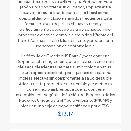
mediante su exclusiva pH5 Enzyme Protection. Este
jabón sin jabón ofrece un cuidado y limpieza extra
suave, adecuado tanto para el uso facial como
corporal diario, incluso en lavados frecuentes. Está
formulado para dejar la piel suave y tersa, y es
particularmente adecuado para personas con piel
propensa a alergias, como la alergia tipo 1 (fiebre del
heno). Además, limpia delicadamente y proporciona
una sensación de confort a la piel.
La fórmula de Eucerin pH5 Barra Syndet contiene
Dexpantenol, un ingrediente que limpia suavemente la
piel sensible mientras respeta su microbioma natural.
Es una opción excelente para quienes buscan una
limpieza efectiva sin comprometer la salud de su piel.
Además, este producto es sostenible y respetuoso
con el medio ambiente, ya que no contiene
microplásticos según la definición del Programa de las
Naciones Unidas para el Medio Ambiente (PNUMA) y
viene en una caja de papel certificado por el FSC.
$
12.17