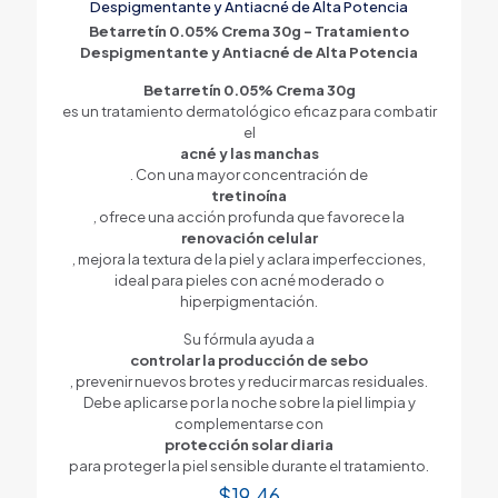
Despigmentante y Antiacné de Alta Potencia
Betarretín 0.05% Crema 30g – Tratamiento
Despigmentante y Antiacné de Alta Potencia
Betarretín 0.05% Crema 30g
es un tratamiento dermatológico eficaz para combatir
el
acné y las manchas
. Con una mayor concentración de
tretinoína
, ofrece una acción profunda que favorece la
renovación celular
, mejora la textura de la piel y aclara imperfecciones,
ideal para pieles con acné moderado o
hiperpigmentación.
Su fórmula ayuda a
controlar la producción de sebo
, prevenir nuevos brotes y reducir marcas residuales.
Debe aplicarse por la noche sobre la piel limpia y
complementarse con
protección solar diaria
para proteger la piel sensible durante el tratamiento.
$
19.46