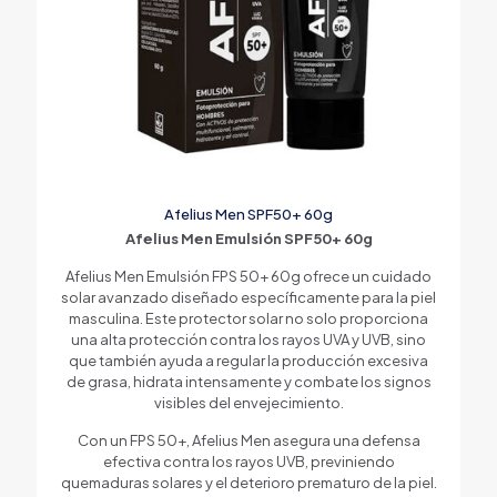
Afelius Men SPF50+ 60g
Afelius Men Emulsión SPF50+ 60g
Afelius Men Emulsión FPS 50+ 60g ofrece un cuidado
solar avanzado diseñado específicamente para la piel
masculina. Este protector solar no solo proporciona
una alta protección contra los rayos UVA y UVB, sino
que también ayuda a regular la producción excesiva
de grasa, hidrata intensamente y combate los signos
visibles del envejecimiento.
Con un FPS 50+, Afelius Men asegura una defensa
efectiva contra los rayos UVB, previniendo
quemaduras solares y el deterioro prematuro de la piel.