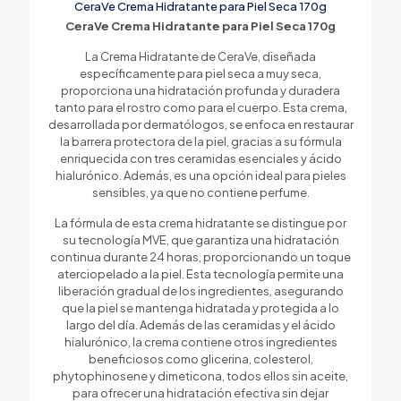
CeraVe Crema Hidratante para Piel Seca 170g
CeraVe Crema Hidratante para Piel Seca 170g
La Crema Hidratante de CeraVe, diseñada
específicamente para piel seca a muy seca,
proporciona una hidratación profunda y duradera
tanto para el rostro como para el cuerpo. Esta crema,
desarrollada por dermatólogos, se enfoca en restaurar
la barrera protectora de la piel, gracias a su fórmula
enriquecida con tres ceramidas esenciales y ácido
hialurónico. Además, es una opción ideal para pieles
sensibles, ya que no contiene perfume.
La fórmula de esta crema hidratante se distingue por
su tecnología MVE, que garantiza una hidratación
continua durante 24 horas, proporcionando un toque
aterciopelado a la piel. Esta tecnología permite una
liberación gradual de los ingredientes, asegurando
que la piel se mantenga hidratada y protegida a lo
largo del día. Además de las ceramidas y el ácido
hialurónico, la crema contiene otros ingredientes
beneficiosos como glicerina, colesterol,
phytophinosene y dimeticona, todos ellos sin aceite,
para ofrecer una hidratación efectiva sin dejar