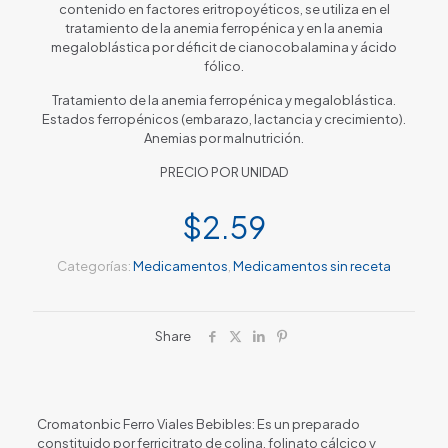
contenido en factores eritropoyéticos, se utiliza en el
tratamiento de la anemia ferropénica y en la anemia
megaloblástica por déficit de cianocobalamina y ácido
fólico.
Tratamiento de la anemia ferropénica y megaloblástica.
Estados ferropénicos (embarazo, lactancia y crecimiento).
Anemias por malnutrición.
PRECIO POR UNIDAD
$
2.59
Categorías:
Medicamentos
,
Medicamentos sin receta
Share
Cromatonbic Ferro Viales Bebibles: Es un preparado
constituido por ferricitrato de colina, folinato cálcico y