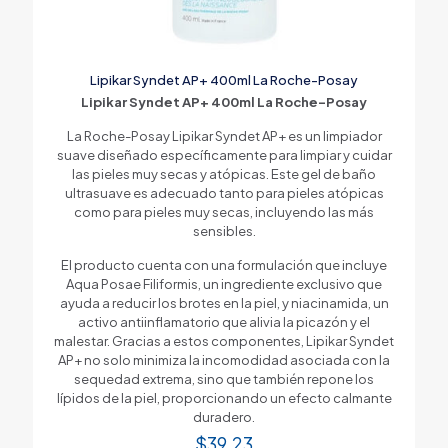
Lipikar Syndet AP+ 400ml La Roche-Posay
Lipikar Syndet AP+ 400ml La Roche-Posay
La Roche-Posay Lipikar Syndet AP+ es un limpiador
suave diseñado específicamente para limpiar y cuidar
las pieles muy secas y atópicas. Este gel de baño
ultrasuave es adecuado tanto para pieles atópicas
como para pieles muy secas, incluyendo las más
sensibles.
El producto cuenta con una formulación que incluye
Aqua Posae Filiformis, un ingrediente exclusivo que
ayuda a reducir los brotes en la piel, y niacinamida, un
activo antiinflamatorio que alivia la picazón y el
malestar. Gracias a estos componentes, Lipikar Syndet
AP+ no solo minimiza la incomodidad asociada con la
sequedad extrema, sino que también repone los
lípidos de la piel, proporcionando un efecto calmante
duradero.
$
39.23