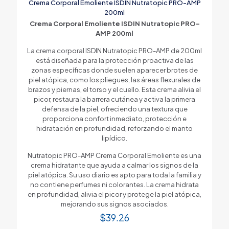
Crema Corporal Emoliente ISDIN Nutratopic PRO-AMP
200ml
Crema Corporal Emoliente ISDIN Nutratopic PRO-
AMP 200ml
La crema corporal ISDIN Nutratopic PRO-AMP de 200ml
está diseñada para la protección proactiva de las
zonas específicas donde suelen aparecer brotes de
piel atópica, como los pliegues, las áreas flexurales de
brazos y piernas, el torso y el cuello. Esta crema alivia el
picor, restaura la barrera cutánea y activa la primera
defensa de la piel, ofreciendo una textura que
proporciona confort inmediato, protección e
hidratación en profundidad, reforzando el manto
lipídico.
Nutratopic PRO-AMP Crema Corporal Emoliente es una
crema hidratante que ayuda a calmar los signos de la
piel atópica. Su uso diario es apto para toda la familia y
no contiene perfumes ni colorantes. La crema hidrata
en profundidad, alivia el picor y protege la piel atópica,
mejorando sus signos asociados.
$
39.26