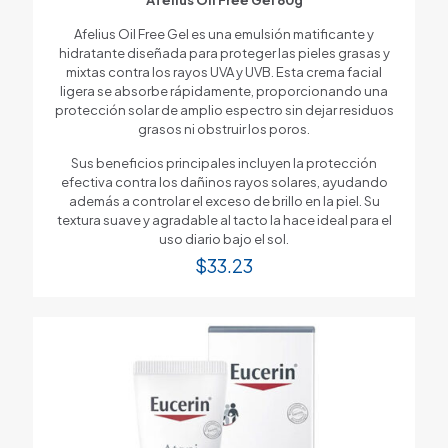
Afelius Oil Free Gel es una emulsión matificante y
hidratante diseñada para proteger las pieles grasas y
mixtas contra los rayos UVA y UVB. Esta crema facial
ligera se absorbe rápidamente, proporcionando una
protección solar de amplio espectro sin dejar residuos
grasos ni obstruir los poros.
Sus beneficios principales incluyen la protección
efectiva contra los dañinos rayos solares, ayudando
además a controlar el exceso de brillo en la piel. Su
textura suave y agradable al tacto la hace ideal para el
uso diario bajo el sol.
$
33.23