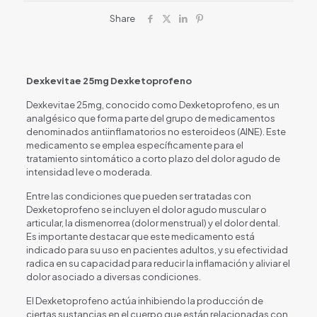
Share
Dexkevitae 25mg Dexketoprofeno
Dexkevitae 25mg, conocido como Dexketoprofeno, es un
analgésico que forma parte del grupo de medicamentos
denominados antiinflamatorios no esteroideos (AINE). Este
medicamento se emplea específicamente para el
tratamiento sintomático a corto plazo del dolor agudo de
intensidad leve o moderada.
Entre las condiciones que pueden ser tratadas con
Dexketoprofeno se incluyen el dolor agudo muscular o
articular, la dismenorrea (dolor menstrual) y el dolor dental.
Es importante destacar que este medicamento está
indicado para su uso en pacientes adultos, y su efectividad
radica en su capacidad para reducir la inflamación y aliviar el
dolor asociado a diversas condiciones.
El Dexketoprofeno actúa inhibiendo la producción de
ciertas sustancias en el cuerpo que están relacionadas con