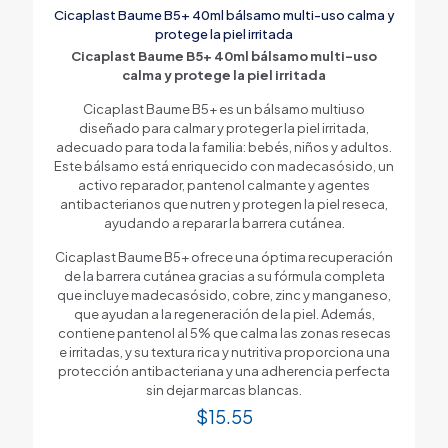
Cicaplast Baume B5+ 40ml bálsamo multi-uso calma y
protege la piel irritada
Cicaplast Baume B5+ 40ml bálsamo multi-uso
calma y protege la piel irritada
Cicaplast Baume B5+ es un bálsamo multiuso
diseñado para calmar y proteger la piel irritada,
adecuado para toda la familia: bebés, niños y adultos.
Este bálsamo está enriquecido con madecasósido, un
activo reparador, pantenol calmante y agentes
antibacterianos que nutren y protegen la piel reseca,
ayudando a reparar la barrera cutánea.
Cicaplast Baume B5+ ofrece una óptima recuperación
de la barrera cutánea gracias a su fórmula completa
que incluye madecasósido, cobre, zinc y manganeso,
que ayudan a la regeneración de la piel. Además,
contiene pantenol al 5% que calma las zonas resecas
e irritadas, y su textura rica y nutritiva proporciona una
protección antibacteriana y una adherencia perfecta
sin dejar marcas blancas.
$
15.55