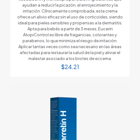
ayudan a reducir la picazón, el enrojecimiento y la
irritación. Clínicamente comprobada, esta crema
ofrece un alivio eficaz sin el uso de corticoides, siendo
ideal para pieles sensibles y propensas a la dermatitis.
Apta para bebés a partir de 3 meses, Eucerin
AtopiControl es libre de fragancias, colorantes y
parabenos, lo que minimiza el riesgo de irritación.
Aplicar tantas veces como sea necesario en las áreas
afectadas para restaurar la salud de la piel y aliviar el
malestar asociado a los brotes de eccema.
$
24.21