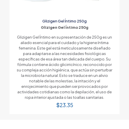
Glizigen Gel Íntimo 250g
Glizigen Gel Íntimo 250g
Glizigen Gel Íntimo en su presentación de 250g es un
aliado esencial para el cuidado y la higiene íntima
femenina. Este gel está meticulosamente diseñado
para adaptarse a las necesidades fisiológicas
específicas de esa área tan delicada del cuerpo. Su
fórmula contiene ácido glicirricínico, reconocido por
su compleja acción higiénica, que actúa sin perturbar
la microbiota natural. Esto se traduce en un alivio
notable de las molestias, la irritación y el
enrojecimiento que pueden ser provocados por
actividades cotidianas como la depilación, el uso de
ropa interior ajustada o las toallas sanitarias.
$
23.35