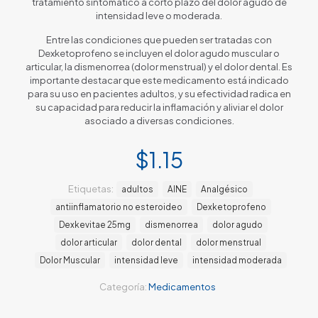
tratamiento sintomático a corto plazo del dolor agudo de
intensidad leve o moderada.
Entre las condiciones que pueden ser tratadas con
Dexketoprofeno se incluyen el dolor agudo muscular o
articular, la dismenorrea (dolor menstrual) y el dolor dental. Es
importante destacar que este medicamento está indicado
para su uso en pacientes adultos, y su efectividad radica en
su capacidad para reducir la inflamación y aliviar el dolor
asociado a diversas condiciones.
$
1.15
Etiquetas:
adultos
AINE
Analgésico
antiinflamatorio no esteroideo
Dexketoprofeno
Dexkevitae 25mg
dismenorrea
dolor agudo
dolor articular
dolor dental
dolor menstrual
Dolor Muscular
intensidad leve
intensidad moderada
Categoría:
Medicamentos