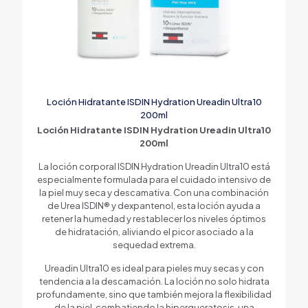
Loción Hidratante ISDIN Hydration Ureadin Ultra10
200ml
Loción Hidratante ISDIN Hydration Ureadin Ultra10
200ml
La loción corporal ISDIN Hydration Ureadin Ultra10 está
especialmente formulada para el cuidado intensivo de
la piel muy seca y descamativa. Con una combinación
de Urea ISDIN® y dexpantenol, esta loción ayuda a
retener la humedad y restablecer los niveles óptimos
de hidratación, aliviando el picor asociado a la
sequedad extrema.
Ureadin Ultra10 es ideal para pieles muy secas y con
tendencia a la descamación. La loción no solo hidrata
profundamente, sino que también mejora la flexibilidad
de la piel, combatiendo la hiperqueratosis, una