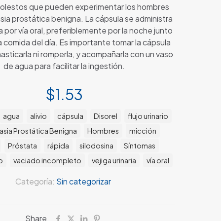
olestos que pueden experimentar los hombres
sia prostática benigna. La cápsula se administra
ía por vía oral, preferiblemente por la noche junto
ma comida del día. Es importante tomar la cápsula
masticarla ni romperla, y acompañarla con un vaso
de agua para facilitar la ingestión.
$
1.53
agua
alivio
cápsula
Disorel
flujo urinario
asia Prostática Benigna
Hombres
micción
Próstata
rápida
silodosina
Síntomas
o
vaciado incompleto
vejiga urinaria
vía oral
Categoría:
Sin categorizar
Share