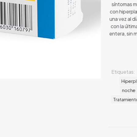
síntomas m
con hiperpla
una vez al d
con la últi
entera, sin 
Etiquetas:
Hiperpl
noche
Tratamient