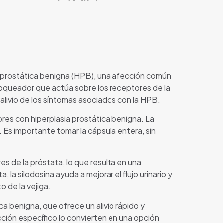
a prostática benigna (HPB), una afección común
loqueador que actúa sobre los receptores de la
l alivio de los síntomas asociados con la HPB.
res con hiperplasia prostática benigna. La
a. Es importante tomar la cápsula entera, sin
es de la próstata, lo que resulta en una
, la silodosina ayuda a mejorar el flujo urinario y
o de la vejiga.
a benigna, que ofrece un alivio rápido y
cción específico lo convierten en una opción