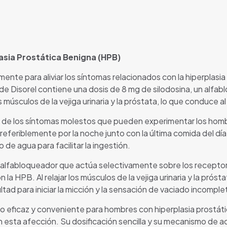
asia Prostática Benigna (HPB)
nte para aliviar los síntomas relacionados con la hiperplasi
 Disorel contiene una dosis de 8 mg de silodosina, un alfab
 músculos de la vejiga urinaria y la próstata, lo que conduce a
vio de los síntomas molestos que pueden experimentar los homb
 preferiblemente por la noche junto con la última comida del dí
 de agua para facilitar la ingestión.
 un alfabloqueador que actúa selectivamente sobre los receptor
a HPB. Al relajar los músculos de la vejiga urinaria y la próstata
ltad para iniciar la micción y la sensación de vaciado incomplet
o eficaz y conveniente para hombres con hiperplasia prostátic
n esta afección. Su dosificación sencilla y su mecanismo de a