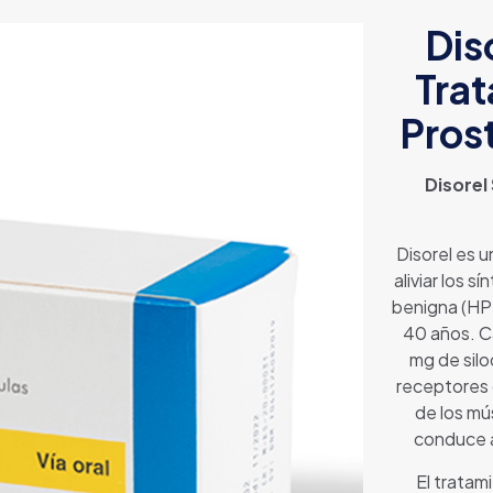
Dis
Trat
Pros
Disorel
Disorel es 
aliviar los 
benigna (HP
40 años. C
mg de silo
receptores d
de los mús
conduce a
El tratami