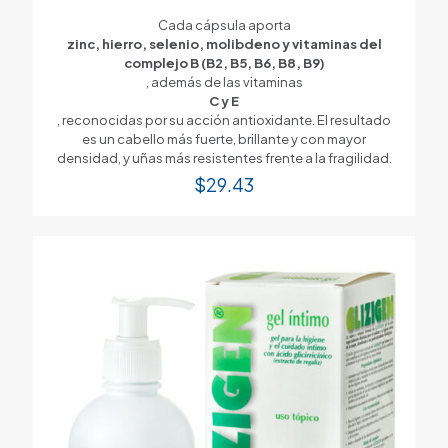
Cada cápsula aporta
zinc, hierro, selenio, molibdeno y vitaminas del
complejo B (B2, B5, B6, B8, B9)
, además de las vitaminas
C y E
, reconocidas por su acción antioxidante. El resultado
es un cabello más fuerte, brillante y con mayor
densidad, y uñas más resistentes frente a la fragilidad.
$
29.43