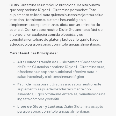
Diutin Glutamina es un módulo nutricional de alta pureza
que proporciona 10g de L-Glutamina por sachet. Este
suplemento es ideal para quienes buscan mejorar su salud
intestinal, fortalecer su sistema inmunológico o
simplemente complementar su dieta con un aminoácido
esencial. Con un sabor neutro, Diutin Glutamina es fácil de
incorporar en cualquier comida o bebida, y es
completamente libre de gluten y lactosa, lo que lo hace
adecuado para personas con intolerancias alimentarias.
Características Principales:
Alta Concentración de L-Glutamina:
Cada sachet
de Diutin Glutamina contiene 10g de L-Glutamina pura,
ofreciendo un soporte nutricional efectivo para la
salud intestinal y el sistema inmunológico.
Fácil de Incorporar:
Gracias a su sabor neutro, este
suplemento se puede mezclar fácilmente con
alimentos, jugos o fórmulas enterales, permitiendo una
ingesta cómoda y versátil.
Libre de Gluten y Lactosa:
Diutin Glutamina es apto
para personas con intolerancias alimentarias,