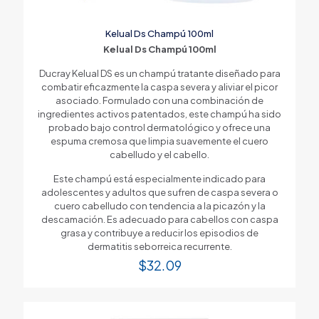
Kelual Ds Champú 100ml
Kelual Ds Champú 100ml
Ducray Kelual DS es un champú tratante diseñado para
combatir eficazmente la caspa severa y aliviar el picor
asociado. Formulado con una combinación de
ingredientes activos patentados, este champú ha sido
probado bajo control dermatológico y ofrece una
espuma cremosa que limpia suavemente el cuero
cabelludo y el cabello.
Este champú está especialmente indicado para
adolescentes y adultos que sufren de caspa severa o
cuero cabelludo con tendencia a la picazón y la
descamación. Es adecuado para cabellos con caspa
grasa y contribuye a reducir los episodios de
dermatitis seborreica recurrente.
$
32.09