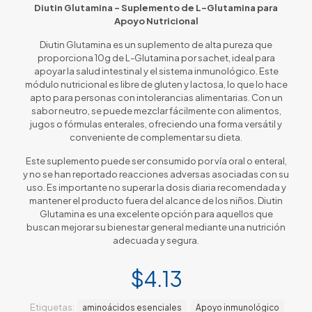
Diutin Glutamina – Suplemento de L-Glutamina para
Apoyo Nutricional
Diutin Glutamina es un suplemento de alta pureza que
proporciona 10g de L-Glutamina por sachet, ideal para
apoyar la salud intestinal y el sistema inmunológico. Este
módulo nutricional es libre de gluten y lactosa, lo que lo hace
apto para personas con intolerancias alimentarias. Con un
sabor neutro, se puede mezclar fácilmente con alimentos,
jugos o fórmulas enterales, ofreciendo una forma versátil y
conveniente de complementar su dieta.
Este suplemento puede ser consumido por vía oral o enteral,
y no se han reportado reacciones adversas asociadas con su
uso. Es importante no superar la dosis diaria recomendada y
mantener el producto fuera del alcance de los niños. Diutin
Glutamina es una excelente opción para aquellos que
buscan mejorar su bienestar general mediante una nutrición
adecuada y segura.
$
4.13
Etiquetas:
aminoácidos esenciales
Apoyo inmunológico