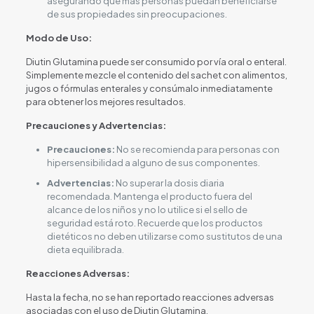
asegurando que más personas puedan beneficiarse
de sus propiedades sin preocupaciones.
Modo de Uso:
Diutin Glutamina puede ser consumido por vía oral o enteral.
Simplemente mezcle el contenido del sachet con alimentos,
jugos o fórmulas enterales y consúmalo inmediatamente
para obtener los mejores resultados.
Precauciones y Advertencias:
Precauciones:
No se recomienda para personas con
hipersensibilidad a alguno de sus componentes.
Advertencias:
No superar la dosis diaria
recomendada. Mantenga el producto fuera del
alcance de los niños y no lo utilice si el sello de
seguridad está roto. Recuerde que los productos
dietéticos no deben utilizarse como sustitutos de una
dieta equilibrada.
Reacciones Adversas:
Hasta la fecha, no se han reportado reacciones adversas
asociadas con el uso de Diutin Glutamina.