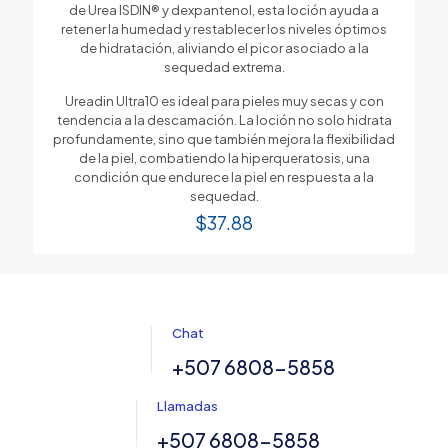
de Urea ISDIN® y dexpantenol, esta loción ayuda a
retener la humedad y restablecer los niveles óptimos
de hidratación, aliviando el picor asociado a la
sequedad extrema.
Ureadin Ultra10 es ideal para pieles muy secas y con
tendencia a la descamación. La loción no solo hidrata
profundamente, sino que también mejora la flexibilidad
de la piel, combatiendo la hiperqueratosis, una
condición que endurece la piel en respuesta a la
sequedad.
$
37.88
Chat
+507 6808-5858
Llamadas
+507 6808-5858