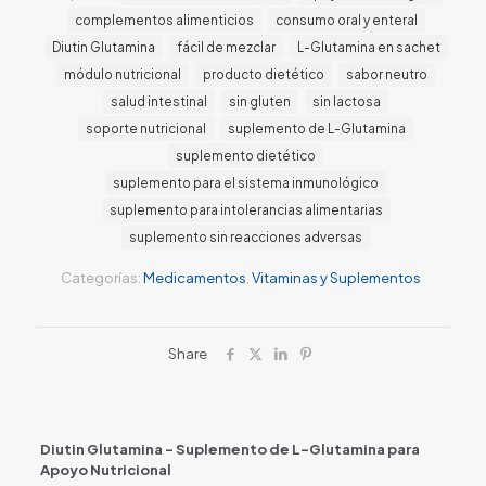
complementos alimenticios
consumo oral y enteral
Diutin Glutamina
fácil de mezclar
L-Glutamina en sachet
módulo nutricional
producto dietético
sabor neutro
salud intestinal
sin gluten
sin lactosa
soporte nutricional
suplemento de L-Glutamina
suplemento dietético
suplemento para el sistema inmunológico
suplemento para intolerancias alimentarias
suplemento sin reacciones adversas
Categorías:
Medicamentos
,
Vitaminas y Suplementos
Share
Diutin Glutamina – Suplemento de L-Glutamina para
Apoyo Nutricional