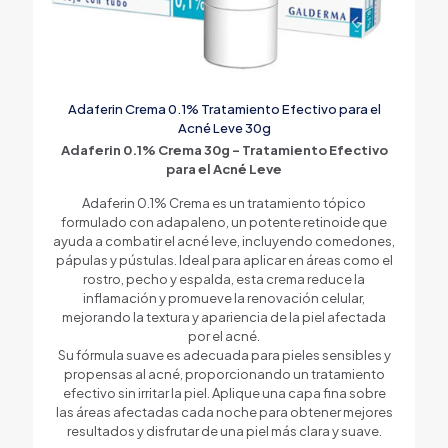
Adaferin Crema 0.1% Tratamiento Efectivo para el
Acné Leve 30g
Adaferin 0.1% Crema 30g – Tratamiento Efectivo
para el Acné Leve
Adaferin 0.1% Crema es un tratamiento tópico
formulado con adapaleno, un potente retinoide que
ayuda a combatir el acné leve, incluyendo comedones,
pápulas y pústulas. Ideal para aplicar en áreas como el
rostro, pecho y espalda, esta crema reduce la
inflamación y promueve la renovación celular,
mejorando la textura y apariencia de la piel afectada
por el acné.
Su fórmula suave es adecuada para pieles sensibles y
propensas al acné, proporcionando un tratamiento
efectivo sin irritar la piel. Aplique una capa fina sobre
las áreas afectadas cada noche para obtener mejores
resultados y disfrutar de una piel más clara y suave.