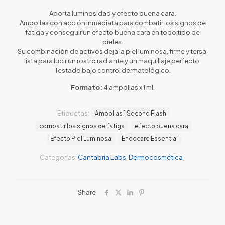
Aporta luminosidad y efecto buena cara.
Ampollas con acción inmediata para combatir los signos de
fatiga y conseguir un efecto buena cara en todo tipo de
pieles.
Su combinación de activos deja la piel luminosa, firme y tersa,
lista para lucir un rostro radiante y un maquillaje perfecto.
Testado bajo control dermatológico.
Formato:
4 ampollas x 1 ml.
Etiquetas:
Ampollas 1 Second Flash
combatir los signos de fatiga
efecto buena cara
Efecto Piel Luminosa
Endocare Essential
Categorías:
Cantabria Labs
,
Dermocosmética
Share