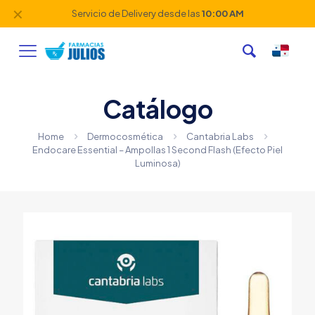
✕
Servicio de Delivery desde las
10:00 AM
Catálogo
Home
Dermocosmética
Cantabria Labs
Endocare Essential – Ampollas 1 Second Flash (Efecto Piel
Luminosa)