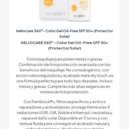
Heliocare 360°- Color Gel Oil-Free SPF 50+ (Protector
Solar)
HELIOCARE 360º – Color Gel Oil-Free SPF 50+
(Protector Solar)
Fotomaquillaje para pieles mixtas o grasas
Combinación de fotoprotección avanzada con los
beneficios del maquillaje. No comedogénico, con
acción seborreguladora y acabado mate dry touch, es
una fórmula perfecta para todo tipo de pieles, incluso
mixtas y grasas. Cumple las más altas exigencias en
materia de fotoprotección.
Con Fernblock®+, filtros específicos y activos
reparadores y antioxidantes, protege frente a las 4
radiaciones (UVB, UVA, Visible e Infrarrojo), neutraliza y
repara el daño solar. Disponible en 3 tonos y con
textura fluida para conseguir un acabado natural y
unificador del tono, diseñado para cubrir las