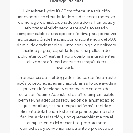
Hidrogel de Miel
L-Mesitran Hydro 10x10cm ofrece una solución
innovadora en el cuidado de heridas con su aderezo
de hidrogel de miel. Diseñado para donar humedad y
rehidratar el tejido seco, este apósito estéril y
semipermeable es una opción efectiva para promover
la cicatrización de heridas. Con un contenido del 30%
de miel de grado médico, junto con un gel de polímero
acrílico y agua, respaldado por una película de
poliuretano, L-Mesitran Hydro combina ingredientes
clave para ofrecer beneficios terapéuticos
avanzados.
La presencia de miel de grado médico confiere a este
apósito propiedades antimicrobianas, lo que ayuda a
prevenir infecciones y promover un entorno de
curación óptimo. Además, el diseño semipermeable
permite una adecuada regulación de la humedad, lo
que contribuye a una recuperación más rápida y
eficiente de la herida. Este enfoque integral no solo
facilita la cicatrización, sino que también mejora el
cumplimiento del paciente al proporcionar
comodidad y conveniencia durante el proceso de