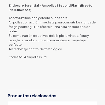
Endocare Essential – Ampollas 1 Second Flash (Efecto
Piel Luminosa)
Aporta luminosidad y efecto buena cara.
Ampollas con acción inmediata para combatir los signos de
fatiga y conseguir un efecto buena cara en todo tipo de
pieles.
Su combinación de activos deja la piel luminosa, firme y
tersa, lista para lucir un rostro radiante y un maquillaje
perfecto.
Testado bajo control dermatológico.
Formato:
4 ampollas x 1 ml.
Productos relacionados