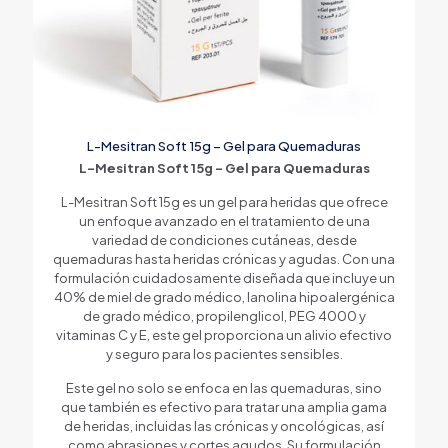
L-Mesitran Soft 15g – Gel para Quemaduras
L-Mesitran Soft 15g – Gel para Quemaduras
L-Mesitran Soft 15g es un gel para heridas que ofrece
un enfoque avanzado en el tratamiento de una
variedad de condiciones cutáneas, desde
quemaduras hasta heridas crónicas y agudas. Con una
formulación cuidadosamente diseñada que incluye un
40% de miel de grado médico, lanolina hipoalergénica
de grado médico, propilenglicol, PEG 4000 y
vitaminas C y E, este gel proporciona un alivio efectivo
y seguro para los pacientes sensibles.
Este gel no solo se enfoca en las quemaduras, sino
que también es efectivo para tratar una amplia gama
de heridas, incluidas las crónicas y oncológicas, así
como abrasiones y cortes agudos. Su formulación