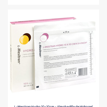
L-Mesitran Hydro 10x10cm – Almohadilla de Hidrogel