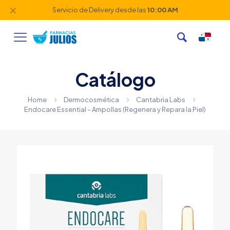
✕
Servicio de Delivery desde las
10:00 AM
Catálogo
Home
Dermocosmética
Cantabria Labs
Endocare Essential – Ampollas (Regenera y Repara la Piel)