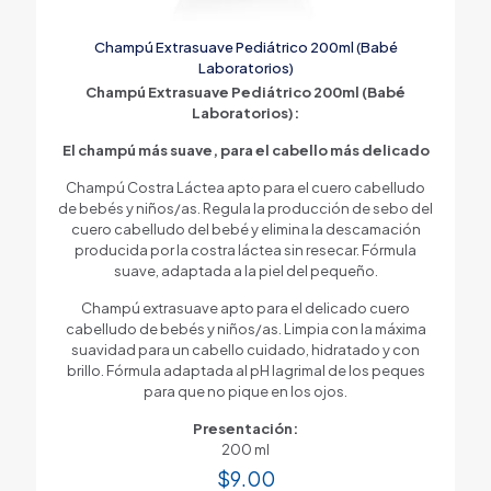
Champú Extrasuave Pediátrico 200ml (Babé
Laboratorios)
Champú Extrasuave Pediátrico 200ml (Babé
Laboratorios):
El champú más suave, para el cabello más delicado
Champú Costra Láctea apto para el cuero cabelludo
de bebés y niños/as. Regula la producción de sebo del
cuero cabelludo del bebé y elimina la descamación
producida por la costra láctea sin resecar. Fórmula
suave, adaptada a la piel del pequeño.
Champú extrasuave apto para el delicado cuero
cabelludo de bebés y niños/as. Limpia con la máxima
suavidad para un cabello cuidado, hidratado y con
brillo. Fórmula adaptada al pH lagrimal de los peques
para que no pique en los ojos.
Presentación:
200 ml
$
9.00