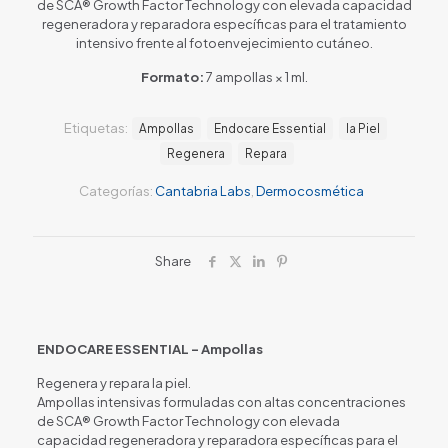
de SCA® Growth Factor Technology con elevada capacidad
regeneradora y reparadora específicas para el tratamiento
intensivo frente al fotoenvejecimiento cutáneo.
Formato:
7 ampollas × 1 ml.
Etiquetas:
Ampollas
Endocare Essential
la Piel
Regenera
Repara
Categorías:
Cantabria Labs
,
Dermocosmética
Share
ENDOCARE ESSENTIAL – Ampollas
Regenera y repara la piel.
Ampollas intensivas formuladas con altas concentraciones
de SCA® Growth Factor Technology con elevada
capacidad regeneradora y reparadora específicas para el