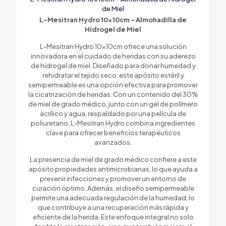
de Miel
L-Mesitran Hydro 10x10cm – Almohadilla de
Hidrogel de Miel
L-Mesitran Hydro 10x10cm ofrece una solución
innovadora en el cuidado de heridas con su aderezo
de hidrogel de miel. Diseñado para donar humedad y
rehidratar el tejido seco, este apósito estéril y
semipermeable es una opción efectiva para promover
la cicatrización de heridas. Con un contenido del 30%
de miel de grado médico, junto con un gel de polímero
acrílico y agua, respaldado por una película de
poliuretano, L-Mesitran Hydro combina ingredientes
clave para ofrecer beneficios terapéuticos
avanzados.
La presencia de miel de grado médico confiere a este
apósito propiedades antimicrobianas, lo que ayuda a
prevenir infecciones y promover un entorno de
curación óptimo. Además, el diseño semipermeable
permite una adecuada regulación de la humedad, lo
que contribuye a una recuperación más rápida y
eficiente de la herida. Este enfoque integral no solo