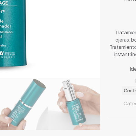
Tratamien
ojeras, b
Tratamiento
instantán
Id
Conto
Categ