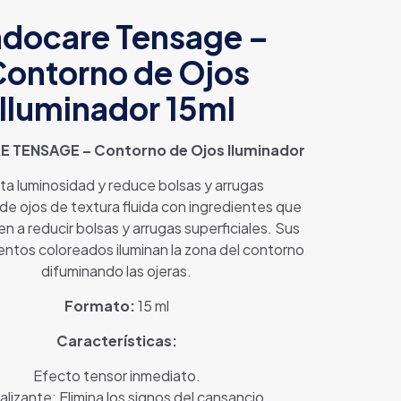
docare Tensage –
ontorno de Ojos
Iluminador 15ml
 TENSAGE – Contorno de Ojos Iluminador
ta luminosidad y reduce bolsas y arrugas
e ojos de textura fluida con ingredientes que
n a reducir bolsas y arrugas superficiales. Sus
ntos coloreados iluminan la zona del contorno
difuminando las ojeras.
Formato:
15 ml
Características:
Efecto tensor inmediato.
alizante: Elimina los signos del cansancio.