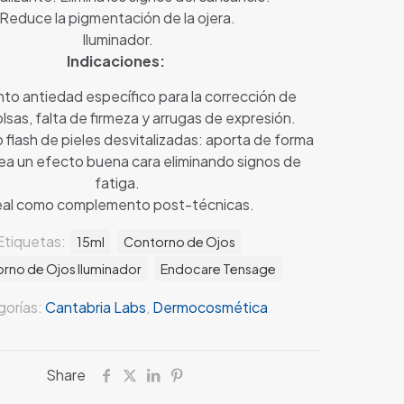
Reduce la pigmentación de la ojera.
Iluminador.
Indicaciones:
to antiedad específico para la corrección de
olsas, falta de firmeza y arrugas de expresión.
 flash de pieles desvitalizadas: aporta de forma
ea un efecto buena cara eliminando signos de
fatiga.
eal como complemento post-técnicas.
Etiquetas:
15ml
Contorno de Ojos
rno de Ojos Iluminador
Endocare Tensage
orías:
Cantabria Labs
,
Dermocosmética
Share