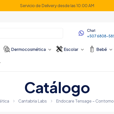
Servicio de Delivery desde las 10:00 AM
Chat
+507 6808-58
Dermocosmética
Escolar
Bebé
Catálogo
tica
Cantabria Labs
Endocare Tensage – Contorno 