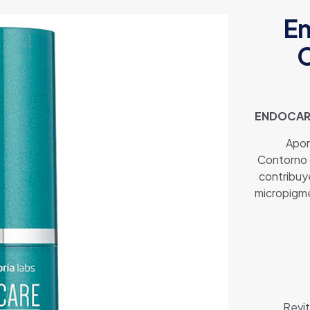
En
C
ENDOCARE
Apor
Contorno d
contribuye
micropigme
Revit