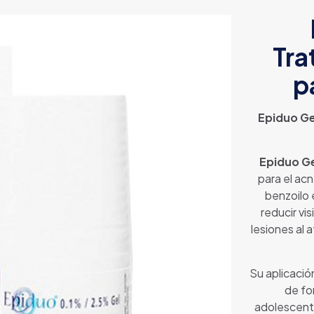
Tra
p
Epiduo Ge
Epiduo G
para el ac
benzoilo 
reducir vi
lesiones al 
Su aplicació
de fo
adolescent