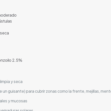
 moderado
ústulas
y seca
enzoilo 2.5%
 limpia y seca
 un guisante) para cubrir zonas como la frente, mejillas, men
asales y mucosas
 quemaduras solares