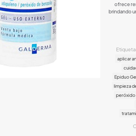
ofrece re
brindando u
Etiqueta
aplicar a
cuidad
Epiduo Ge
limpieza de
peróxido
tratam
C