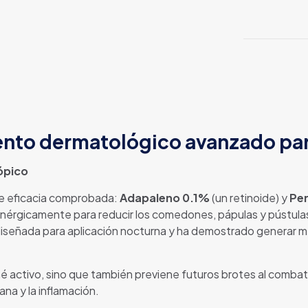
ento dermatológico avanzado para
ópico
de eficacia comprobada:
Adapaleno 0.1%
(un retinoide) y
Per
sinérgicamente para reducir los comedones, pápulas y pústulas
señada para aplicación nocturna y ha demostrado generar mejo
né activo, sino que también previene futuros brotes al combat
ana y la inflamación.