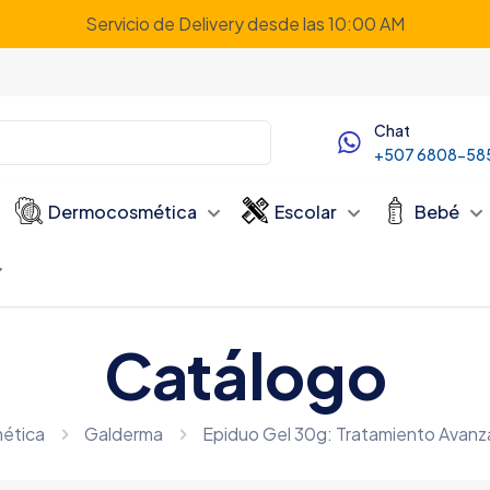
Servicio de Delivery desde las 10:00 AM
Chat
+507 6808-58
Dermocosmética
Escolar
Bebé
Catálogo
ética
Galderma
Epiduo Gel 30g: Tratamiento Avanza