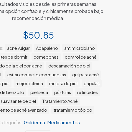
sultados visibles desde las primeras semanas,
na opción confiable y clínicamente probada bajo
recomendación médica.
$
50.85
s:
acné vulgar
Adapaleno
antimicrobiano
ntes de dormir
comedones
control de acné
o de la piel con acné
descamación de piel
l
evitar contacto con mucosas
gel para acné
 piel
mejora clínica
mejora de piel
pápulas
 de benzoilo
piel seca
pústulas
retinoides
suavizante de piel
Tratamiento Acné
iento de acné avanzado
tratamiento tópico
ategorías:
Galderma
,
Medicamentos