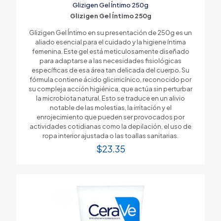
Glizigen Gel Íntimo 250g
Glizigen Gel Íntimo 250g
Glizigen Gel Íntimo en su presentación de 250g es un
aliado esencial para el cuidado y la higiene íntima
femenina. Este gel está meticulosamente diseñado
para adaptarse a las necesidades fisiológicas
específicas de esa área tan delicada del cuerpo. Su
fórmula contiene ácido glicirricínico, reconocido por
su compleja acción higiénica, que actúa sin perturbar
la microbiota natural. Esto se traduce en un alivio
notable de las molestias, la irritación y el
enrojecimiento que pueden ser provocados por
actividades cotidianas como la depilación, el uso de
ropa interior ajustada o las toallas sanitarias.
$
23.35