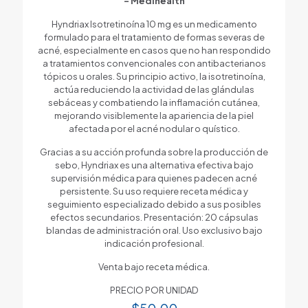
– Medihealth
Hyndriax Isotretinoína 10 mg es un medicamento
formulado para el tratamiento de formas severas de
acné, especialmente en casos que no han respondido
a tratamientos convencionales con antibacterianos
tópicos u orales. Su principio activo, la isotretinoína,
actúa reduciendo la actividad de las glándulas
sebáceas y combatiendo la inflamación cutánea,
mejorando visiblemente la apariencia de la piel
afectada por el acné nodular o quístico.
Gracias a su acción profunda sobre la producción de
sebo, Hyndriax es una alternativa efectiva bajo
supervisión médica para quienes padecen acné
persistente. Su uso requiere receta médica y
seguimiento especializado debido a sus posibles
efectos secundarios. Presentación: 20 cápsulas
blandas de administración oral. Uso exclusivo bajo
indicación profesional.
Venta bajo receta médica.
PRECIO POR UNIDAD