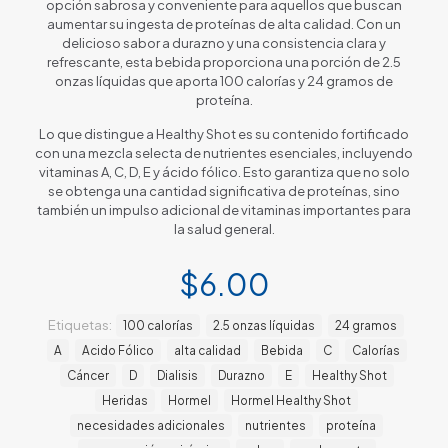
opción sabrosa y conveniente para aquellos que buscan
aumentar su ingesta de proteínas de alta calidad. Con un
delicioso sabor a durazno y una consistencia clara y
refrescante, esta bebida proporciona una porción de 2.5
onzas líquidas que aporta 100 calorías y 24 gramos de
proteína.
Lo que distingue a Healthy Shot es su contenido fortificado
con una mezcla selecta de nutrientes esenciales, incluyendo
vitaminas A, C, D, E y ácido fólico. Esto garantiza que no solo
se obtenga una cantidad significativa de proteínas, sino
también un impulso adicional de vitaminas importantes para
la salud general.
$
6.00
Etiquetas:
100 calorías
2.5 onzas líquidas
24 gramos
A
Acido Fólico
alta calidad
Bebida
C
Calorías
Cáncer
D
Dialisis
Durazno
E
Healthy Shot
Heridas
Hormel
Hormel Healthy Shot
necesidades adicionales
nutrientes
proteína