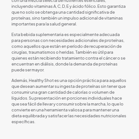
con una mezcla selecta de nutrientes esenciales,
incluyendo vitaminas A, C, D, E y ácido fólico. Esto garantiza
que no solo se obtenga una cantidad significativa de
proteínas, sino también un impulso adicional de vitaminas
importantes para la salud general.
Esta bebida suplementaria es especialmente adecuada
para personas con necesidades adicionales de proteínas,
como aquellos que están en período de recuperación de
cirugías, traumatismos o heridas. También es útil para
quienes están recibiendo tratamiento contra el cáncer o se
encuentran en diálisis, donde la demanda de proteínas
puede ser mayor.
Además, Healthy Shot es una opción práctica para aquellos
que desean aumentar su ingesta de proteínas sin tener que
consumir una gran cantidad de calorías o volumen de
líquidos. Su presentación en porciones individuales hace
que sea fácil de llevar y consumir sobre la marcha, lo que lo
convierte en una herramienta valiosa para mantener una
dieta equilibrada y satisfacer las necesidades nutricionales
específicas.