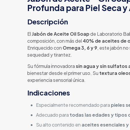
Profunda para Piel Seca y
Descripción
El
Jabón de Aceite Oil Soap
de Laboratorio Bab
composición, con más del
40% de aceites de o
Enriquecido con
Omega 3, 6 y 9
, este jabón no
sequedad y tirantez.
Su fórmula innovadora
sin agua y sin sulfatos
bienestar desde el primer uso. Su
textura oleo
experiencia sensorial única.
Indicaciones
Especialmente recomendado para
pieles 
Adecuado para
todas las edades y tipos d
Su alto contenido en
aceites esenciales y