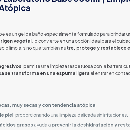
 Atópica
e es un gel de baño especialmente formulado para brindar un
rigen vegetal
, lo convierte en una opción ideal para el cuid
 solo limpia, sino que también
nutre, protege y restablece e
 agresivos
, permite una limpieza respetuosa con la barrera c
sa se transforma en una espuma ligera
al entrar en conta
secas, muy secas y con tendencia atópica
.
e piel
, proporcionando una limpieza delicada sin irritaciones.
 ácidos grasos
ayuda a
prevenir la deshidratación y resta