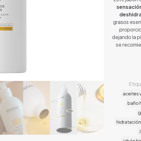
sensación
deshidr
grasos esen
proporci
dejando la p
se recomi
Etiq
aceites 
baño 
g
hidratació
jabón h