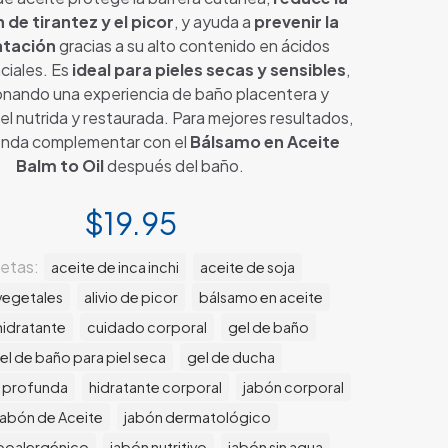
 de tirantez y el picor
, y ayuda a
prevenir la
atación
gracias a su alto contenido en ácidos
ciales. Es
ideal para pieles secas y sensibles
,
onando una experiencia de baño placentera y
iel nutrida y restaurada. Para mejores resultados,
enda complementar con el
Bálsamo en Aceite
Balm to Oil
después del baño.
$
19.95
uetas:
aceite de inca inchi
aceite de soja
vegetales
alivio de picor
bálsamo en aceite
hidratante
cuidado corporal
gel de baño
el de baño para piel seca
gel de ducha
n profunda
hidratante corporal
jabón corporal
Jabón de Aceite
jabón dermatológico
ipoalergénico
jabón nutritivo
jabón sin agua