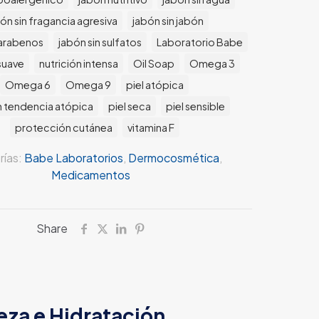
ón sin fragancia agresiva
jabón sin jabón
parabenos
jabón sin sulfatos
Laboratorio Babe
suave
nutrición intensa
Oil Soap
Omega 3
Omega 6
Omega 9
piel atópica
n tendencia atópica
piel seca
piel sensible
protección cutánea
vitamina F
rías:
Babe Laboratorios
,
Dermocosmética
,
Medicamentos
Share
eza e Hidratación