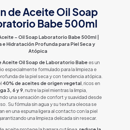
n de Aceite Oil Soap
ratorio Babe 500ml
Aceite – Oil Soap Laboratorio Babe 500ml |
 e Hidratación Profunda para Piel Seca y
Atópica
 Aceite Oil Soap de Laboratorio Babe
es un
ño especialmente formulado para la limpieza e
profunda de la piel seca y con tendencia atópica.
el
40% de aceites de origen vegetal
, ricos en
a 3, 6 y 9
, nutre la piel mientras la limpia,
ndo una sensación de confort y suavidad desde
uso. Su fórmula sin agua y su textura oleosa se
n en una espuma ligera al contacto con la piel
rantizando una limpieza delicada sin resecar.
de aceite protege la barrera cutánea,
reduce la