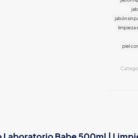
jab
jabón sin 
limpieza 
piel co
Catego
p Laboratorio Babe 500ml | Limpi