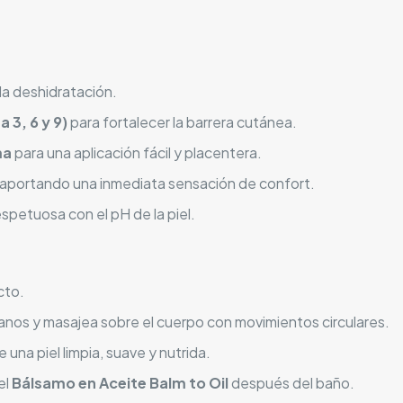
la deshidratación.
 3, 6 y 9)
para fortalecer la barrera cutánea.
ma
para una aplicación fácil y placentera.
 aportando una inmediata sensación de confort.
respetuosa con el pH de la piel.
cto.
anos y masajea sobre el cuerpo con movimientos circulares.
e una piel limpia, suave y nutrida.
el
Bálsamo en Aceite Balm to Oil
después del baño.