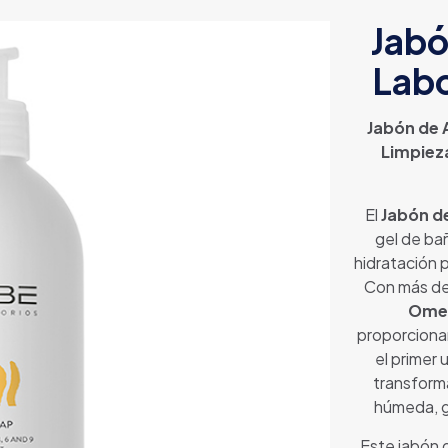
Jabó
Labo
Jabón de 
Limpieza
El
Jabón de
gel de ba
hidratación 
Con más d
Omeg
proporciona
el primer 
transforma
húmeda, ga
Este jabón 