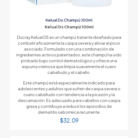
Kelual Ds Champú 100ml
Kelual Ds Champú 100ml
Ducray Kelual DS es un champú tratante diseñado para
combatir eficazmente la caspa severa y aliviar el picor
asociado. Formulado con una combinación de
ingredientes activos patentados, este champú ha sido
probado bajo control dermatológico y ofrece una
espuma cremosa que limpia suavemente el cuero
cabelludo y el cabello.
Este champú está especialmente indicado para
adolescentes y adultos que sufren de caspa severa o
cuero cabelludo con tendencia a la picazón y la
descamación. Es adecuado para cabellos con caspa
grasa y contribuye a reducir los episodios de
dermatitis seborreica recurrente.
$
32.09