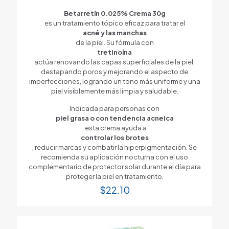
Betarretín 0.025% Crema 30g
es un tratamiento tópico eficaz para tratar el
acné y las manchas
de la piel. Su fórmula con
tretinoína
actúa renovando las capas superficiales de la piel,
destapando poros y mejorando el aspecto de
imperfecciones, logrando un tono más uniforme y una
piel visiblemente más limpia y saludable.
Indicada para personas con
piel grasa o con tendencia acneica
, esta crema ayuda a
controlar los brotes
, reducir marcas y combatir la hiperpigmentación. Se
recomienda su aplicación nocturna con el uso
complementario de protector solar durante el día para
proteger la piel en tratamiento.
$
22.10