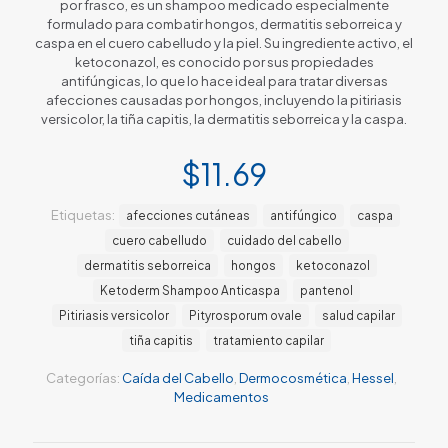
por frasco, es un shampoo medicado especialmente
formulado para combatir hongos, dermatitis seborreica y
caspa en el cuero cabelludo y la piel. Su ingrediente activo, el
ketoconazol, es conocido por sus propiedades
antifúngicas, lo que lo hace ideal para tratar diversas
afecciones causadas por hongos, incluyendo la pitiriasis
versicolor, la tiña capitis, la dermatitis seborreica y la caspa.
$
11.69
Etiquetas:
afecciones cutáneas
antifúngico
caspa
cuero cabelludo
cuidado del cabello
dermatitis seborreica
hongos
ketoconazol
Ketoderm Shampoo Anticaspa
pantenol
Pitiriasis versicolor
Pityrosporum ovale
salud capilar
tiña capitis
tratamiento capilar
Categorías:
Caída del Cabello
,
Dermocosmética
,
Hessel
,
Medicamentos