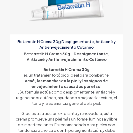
Betarretín H Crema 30g Despigmentante, Antiacné y
Antienvejecimiento Cutáneo
Betarretín H Crema 30g – Despigmentante,
Antiacné y Antienvejecimiento Cutáneo
Betarretín H Crema 30g
es un tratamiento tópico ideal para combatir el
acné, las manchas en la piel y los signos de
envejecimiento causados por el sol
. Su fórmula actúa como despigmentante, antiacné y
regenerador cutáneo, ayudando a mejorar la textura, el
tono y la apariencia general de la piel.
Gracias a su acción exfoliante y renovadora, esta
crema promueve una piel más uniforme, luminosa y libre
de imperfecciones. Es recomendada para pieles con
tendencia acneica o con hiperpigmentación, y debe