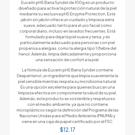
Eucerin pH5 Barra Syndet de 100g es un producto
diseñado para activar la protección natural de la piel
mediante su exclusiva pH5 Enzyme Protection. Este
jabón sin jabón ofrece un cuidado y limpieza extra
suave, adecuado tanto para el uso facial como
corporal diario, incluso en lavados frecuentes. Está
formulado para dejar la piel suave y tersa, y es
particularmente adecuado para personas con piel
propensa a alergias, como la alergia tipo 1 (fiebre del
heno). Además, limpia delicadamente y proporciona
una sensación de confort a la piel.
La fórmula de Eucerin pH5 Barra Syndet contiene
Dexpantenol, un ingrediente que limpia suavemente la
piel sensible mientras respeta su microbioma natural.
Es una opción excelente para quienes buscan una
limpieza efectiva sin comprometer la salud de su piel.
Además, este producto es sostenible y respetuoso
con el medio ambiente, ya que no contiene
microplásticos según la definición del Programa de las
Naciones Unidas para el Medio Ambiente (PNUMA) y
viene en una caja de papel certificado por el FSC.
$
12.17