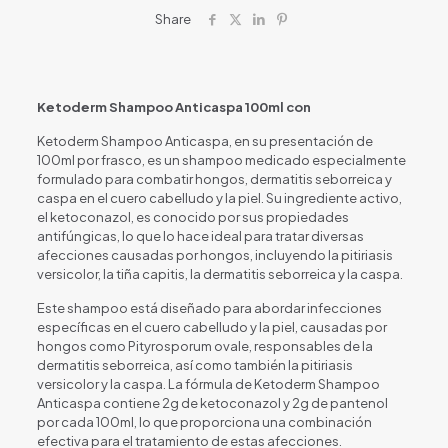
Share
Ketoderm Shampoo Anticaspa 100ml con
Ketoderm Shampoo Anticaspa, en su presentación de
100ml por frasco, es un shampoo medicado especialmente
formulado para combatir hongos, dermatitis seborreica y
caspa en el cuero cabelludo y la piel. Su ingrediente activo,
el ketoconazol, es conocido por sus propiedades
antifúngicas, lo que lo hace ideal para tratar diversas
afecciones causadas por hongos, incluyendo la pitiriasis
versicolor, la tiña capitis, la dermatitis seborreica y la caspa.
Este shampoo está diseñado para abordar infecciones
específicas en el cuero cabelludo y la piel, causadas por
hongos como Pityrosporum ovale, responsables de la
dermatitis seborreica, así como también la pitiriasis
versicolor y la caspa. La fórmula de Ketoderm Shampoo
Anticaspa contiene 2g de ketoconazol y 2g de pantenol
por cada 100ml, lo que proporciona una combinación
efectiva para el tratamiento de estas afecciones.