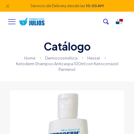
✕
Servicio de Delivery desde las
10:00 AM
Catálogo
Home
Dermocosmética
Hessel
Ketoderm Shampoo Anticaspa 100ml con Ketoconazol
Pantenol