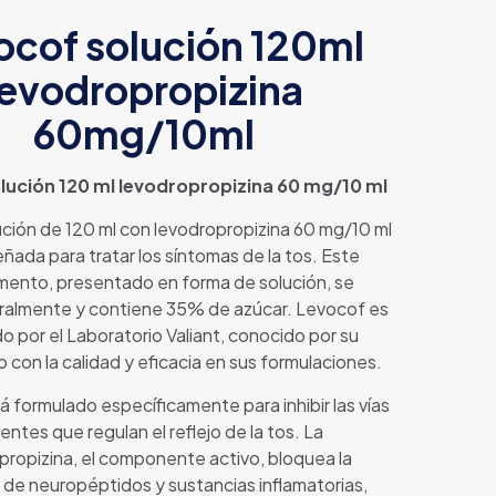
ocof solución 120ml
levodropropizina
60mg/10ml
lución 120 ml levodropropizina 60 mg/10 ml
ción de 120 ml con levodropropizina 60 mg/10 ml
eñada para tratar los síntomas de la tos. Este
ento, presentado en forma de solución, se
oralmente y contiene 35% de azúcar. Levocof es
o por el Laboratorio Valiant, conocido por su
con la calidad y eficacia en sus formulaciones.
 formulado específicamente para inhibir las vías
entes que regulan el reflejo de la tos. La
propizina, el componente activo, bloquea la
n de neuropéptidos y sustancias inflamatorias,