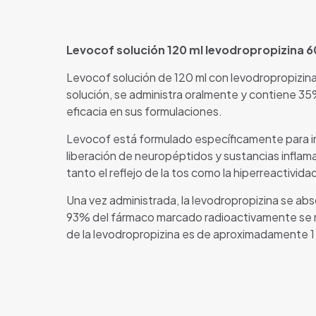
Levocof solución 120 ml levodropropizina 
Levocof solución de 120 ml con levodropropizin
solución, se administra oralmente y contiene 35
eficacia en sus formulaciones.
Levocof está formulado específicamente para inhi
liberación de neuropéptidos y sustancias inflamat
tanto el reflejo de la tos como la hiperreactivida
Una vez administrada, la levodropropizina se a
93% del fármaco marcado radioactivamente se rec
de la levodropropizina es de aproximadamente 1 a 