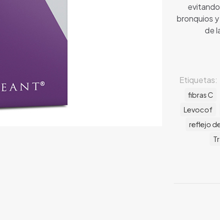
evitando 
bronquios y 
de l
Etiquetas:
fibras C
Levocof
reflejo de
T