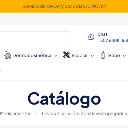
Servicio de Delivery desde las 10:00 AM
Chat
+507 6808-58
Dermocosmética
Escolar
Bebé
Catálogo
Medicamentos
Levocof solución 120ml levodropropizin