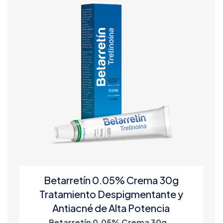
Betarretín 0.05% Crema 30g
Tratamiento Despigmentante y
Antiacné de Alta Potencia
Betarretín 0.05% Crema 30g –