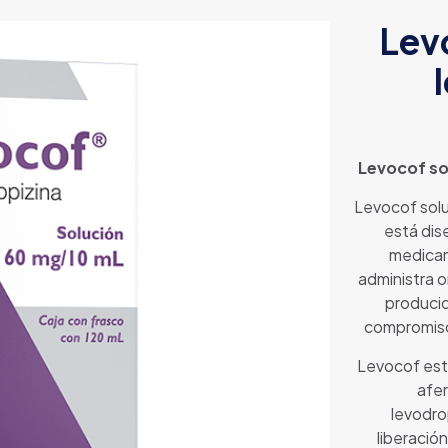
Lev
Levocof so
Levocof solu
está dis
medicam
administra 
producid
compromiso 
Levocof está
afer
levodro
liberació