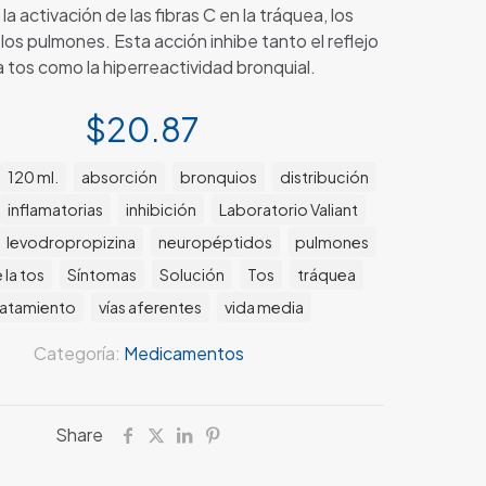
la activación de las fibras C en la tráquea, los
los pulmones. Esta acción inhibe tanto el reflejo
a tos como la hiperreactividad bronquial.
$
20.87
120 ml.
absorción
bronquios
distribución
inflamatorias
inhibición
Laboratorio Valiant
levodropropizina
neuropéptidos
pulmones
 la tos
Síntomas
Solución
Tos
tráquea
ratamiento
vías aferentes
vida media
Categoría:
Medicamentos
Share