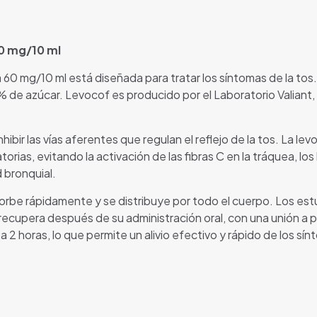
60 mg/10 ml
a 60 mg/10 ml está diseñada para tratar los síntomas de la t
% de azúcar. Levocof es producido por el Laboratorio Valiant,
bir las vías aferentes que regulan el reflejo de la tos. La le
orias, evitando la activación de las fibras C en la tráquea, lo
d bronquial.
bsorbe rápidamente y se distribuye por todo el cuerpo. Los 
upera después de su administración oral, con una unión a pro
2 horas, lo que permite un alivio efectivo y rápido de los sín