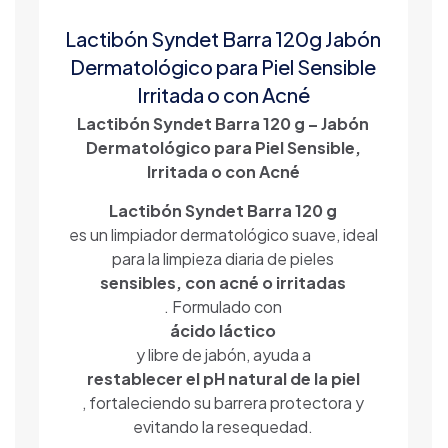
Lactibón Syndet Barra 120g Jabón
Dermatológico para Piel Sensible
Irritada o con Acné
Lactibón Syndet Barra 120 g – Jabón
Dermatológico para Piel Sensible,
Irritada o con Acné
Lactibón Syndet Barra 120 g
es un limpiador dermatológico suave, ideal
para la limpieza diaria de pieles
sensibles, con acné o irritadas
. Formulado con
ácido láctico
y libre de jabón, ayuda a
restablecer el pH natural de la piel
, fortaleciendo su barrera protectora y
evitando la resequedad.