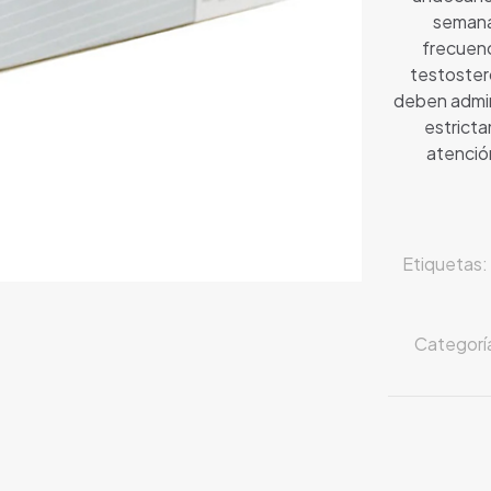
semana
frecuenc
testoster
deben admin
estricta
atención
Etiquetas:
Categorí