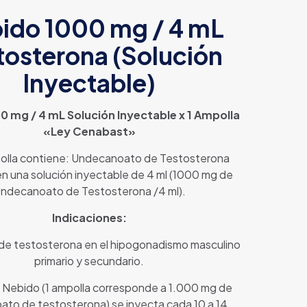
ido 1000 mg / 4 mL
tosterona (Solución
Inyectable)
0 mg / 4 mL Solución Inyectable x 1 Ampolla
«Ley Cenabast»
lla contiene: Undecanoato de Testosterona
n una solución inyectable de 4 ml (1000 mg de
ndecanoato de Testosterona /4 ml).
Indicaciones:
e testosterona en el hipogonadismo masculino
primario y secundario.
 Nebido (1 ampolla corresponde a 1.000 mg de
to de testosterona) se inyecta cada 10 a 14