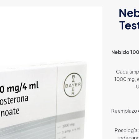
Neb
Tes
Nebido 100
Cada ampo
1000 mg, e
U
Reemplazo d
Posología:
undecanoa