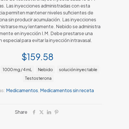
s. Las inyecciones administradas con esta
ia permiten mantener niveles suficientes de
ona sin producir acumulación. Las inyecciones
istrarse muy lentamente. Nebido se administra
mente en inyección I.M. Debe prestarse una
 especial para evitar la inyección intravasal.
$
159.58
1000 mg / 4 mL
Nebido
solución inyectable
Testosterona
as:
Medicamentos
,
Medicamentos sin receta
Share