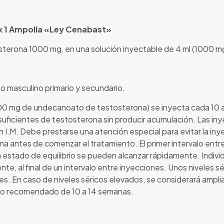
 x 1 Ampolla «Ley Cenabast»
erona 1000 mg, en una solución inyectable de 4 ml (1000 m
 masculino primario y secundario.
000 mg de undecanoato de testosterona) se inyecta cada 10 a
suficientes de testosterona sin producir acumulación. Las i
 I.M. Debe prestarse una atención especial para evitar la iny
na antes de comenzar el tratamiento. El primer intervalo entr
 estado de equilibrio se pueden alcanzar rápidamente. Indivi
e, al final de un intervalo entre inyecciones. Unos niveles sér
es. En caso de niveles séricos elevados, se considerará ampliar
go recomendado de 10 a 14 semanas.