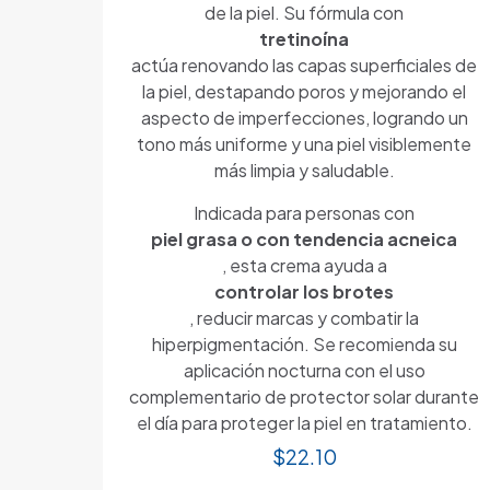
de la piel. Su fórmula con
tretinoína
actúa renovando las capas superficiales de
la piel, destapando poros y mejorando el
aspecto de imperfecciones, logrando un
tono más uniforme y una piel visiblemente
más limpia y saludable.
Indicada para personas con
piel grasa o con tendencia acneica
, esta crema ayuda a
controlar los brotes
, reducir marcas y combatir la
hiperpigmentación. Se recomienda su
aplicación nocturna con el uso
complementario de protector solar durante
el día para proteger la piel en tratamiento.
$
22.10