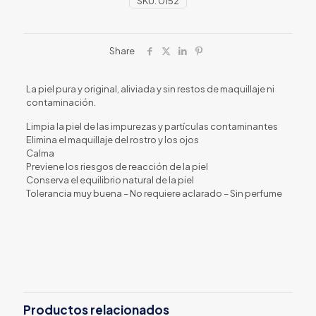
SKU:
0152
Share
La piel pura y original, aliviada y sin restos de maquillaje ni
contaminación.
Limpia la piel de las impurezas y partículas contaminantes
Elimina el maquillaje del rostro y los ojos
Calma
Previene los riesgos de reacción de la piel
Conserva el equilibrio natural de la piel
Tolerancia muy buena – No requiere aclarado – Sin perfume
Productos relacionados