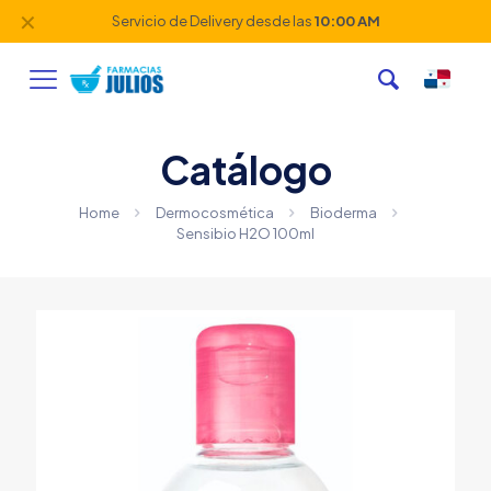
✕
Servicio de Delivery desde las
10:00 AM
Catálogo
Home
Dermocosmética
Bioderma
Sensibio H2O 100ml