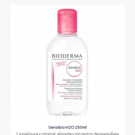
Sensibio H2O 250ml
La piel pura y original, aliviada y sin restos de maquillaje