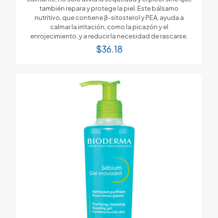
también repara y protege la piel. Este bálsamo
nutritivo, que contiene β-sitosterol y PEA, ayuda a
calmar la irritación, como la picazón y el
enrojecimiento, y a reducir la necesidad de rascarse.
$
36.18