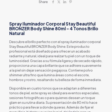
Share
Spray Iluminador Corporal Stay Beautiful
BRONZER Body Shine 80ml – 4 Tonos Brillo
Natural
Descubre el brillo perfecto con el spray iluminador corporal
Stay Beautiful BRONZER Body Shine. Este producto
profesional está diseñado para ofrecer un acabado
radiante y natural, ideal para realzar tu piel con un toque de
luminosidad. Gracias a su fórmula ligera y de secado rápido,
proporciona una capa brillante que se adhiere suavemente
a la piel sin dejar sensación pegajosa. Contiene polvo
shimmer ultra fino que ilumina áreas como el escote,
hombros y rostro, resaltando tu belleza de forma inmediata.
Disponible en cuatro tonos que se adaptan a diferentes
tonos de piel, este spray es ideal para eventos especiales,
sesiones fotográficas o para quienes desean un toque
glam en su rutina diaria. Su presentación de 80 ml lo hace
práctico para llevar a donde quieras. Además de fijar el