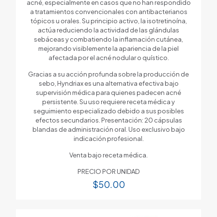
acné, especialmente en casos que no han respondido
a tratamientos convencionales con antibacterianos
tópicos u orales. Su principio activo, la isotretinoína,
actúa reduciendo la actividad de las glándulas
sebáceas y combatiendo la inflamación cutánea,
mejorando visiblemente la apariencia de la piel
afectada por el acné nodular o quístico.
Gracias a su acción profunda sobre la producción de
sebo, Hyndriax es una alternativa efectiva bajo
supervisión médica para quienes padecen acné
persistente. Su uso requiere receta médica y
seguimiento especializado debido a sus posibles
efectos secundarios. Presentación: 20 cápsulas
blandas de administración oral. Uso exclusivo bajo
indicación profesional.
Venta bajo receta médica.
PRECIO POR UNIDAD
$
50.00