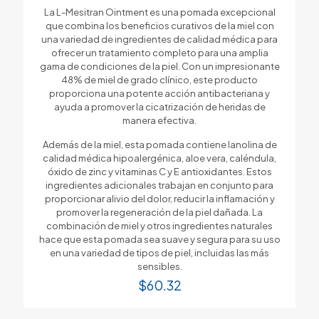
La L-Mesitran Ointment es una pomada excepcional
que combina los beneficios curativos de la miel con
una variedad de ingredientes de calidad médica para
ofrecer un tratamiento completo para una amplia
gama de condiciones de la piel. Con un impresionante
48% de miel de grado clínico, este producto
proporciona una potente acción antibacteriana y
ayuda a promover la cicatrización de heridas de
manera efectiva.
Además de la miel, esta pomada contiene lanolina de
calidad médica hipoalergénica, aloe vera, caléndula,
óxido de zinc y vitaminas C y E antioxidantes. Estos
ingredientes adicionales trabajan en conjunto para
proporcionar alivio del dolor, reducir la inflamación y
promover la regeneración de la piel dañada. La
combinación de miel y otros ingredientes naturales
hace que esta pomada sea suave y segura para su uso
en una variedad de tipos de piel, incluidas las más
sensibles.
$
60.32