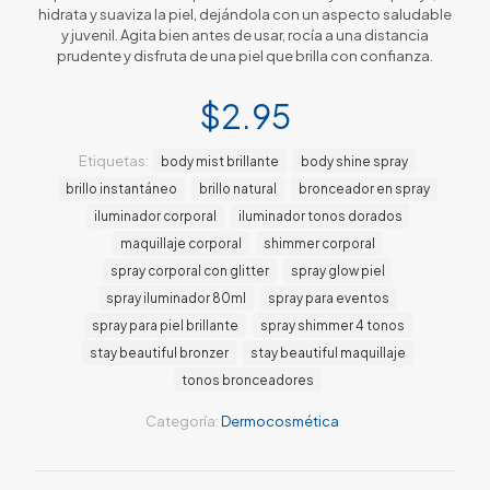
hidrata y suaviza la piel, dejándola con un aspecto saludable
y juvenil. Agita bien antes de usar, rocía a una distancia
prudente y disfruta de una piel que brilla con confianza.
$
2.95
Etiquetas:
body mist brillante
body shine spray
brillo instantáneo
brillo natural
bronceador en spray
iluminador corporal
iluminador tonos dorados
maquillaje corporal
shimmer corporal
spray corporal con glitter
spray glow piel
spray iluminador 80ml
spray para eventos
spray para piel brillante
spray shimmer 4 tonos
stay beautiful bronzer
stay beautiful maquillaje
tonos bronceadores
Categoría:
Dermocosmética