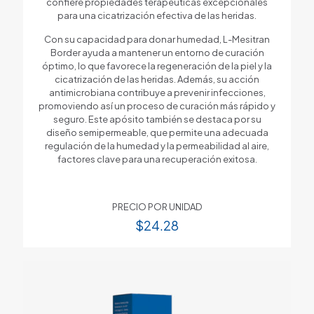
confiere propiedades terapéuticas excepcionales
para una cicatrización efectiva de las heridas.
Con su capacidad para donar humedad, L-Mesitran
Border ayuda a mantener un entorno de curación
óptimo, lo que favorece la regeneración de la piel y la
cicatrización de las heridas. Además, su acción
antimicrobiana contribuye a prevenir infecciones,
promoviendo así un proceso de curación más rápido y
seguro. Este apósito también se destaca por su
diseño semipermeable, que permite una adecuada
regulación de la humedad y la permeabilidad al aire,
factores clave para una recuperación exitosa.
PRECIO POR UNIDAD
$
24.28