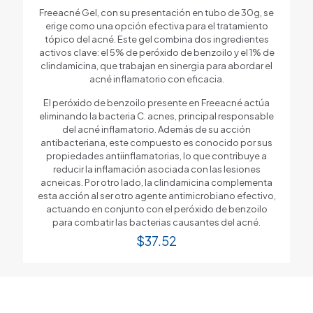
Freeacné Gel, con su presentación en tubo de 30g, se
erige como una opción efectiva para el tratamiento
tópico del acné. Este gel combina dos ingredientes
activos clave: el 5% de peróxido de benzoilo y el 1% de
clindamicina, que trabajan en sinergia para abordar el
acné inflamatorio con eficacia.
El peróxido de benzoilo presente en Freeacné actúa
eliminando la bacteria C. acnes, principal responsable
del acné inflamatorio. Además de su acción
antibacteriana, este compuesto es conocido por sus
propiedades antiinflamatorias, lo que contribuye a
reducir la inflamación asociada con las lesiones
acneicas. Por otro lado, la clindamicina complementa
esta acción al ser otro agente antimicrobiano efectivo,
actuando en conjunto con el peróxido de benzoilo
para combatir las bacterias causantes del acné.
$
37.52