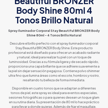
Beautiful BRONZER
Body Shine 80ml 4
Tonos Brillo Natural
Spray Iluminador Corporal Stay Beautiful BRONZER Body
Shine 80ml – 4 Tonos Brillo Natural
Descubre el brillo perfecto con el spray iluminador corporal
Stay Beautiful BRONZER Body Shine. Este producto
profesional está diseñado para ofrecer un acabado radiante
y natural, ideal para realzar tu piel con un toque de
luminosidad. Gracias a su fórmula ligera y de secado rápido,
proporciona una capa brillante que se adhiere suavemente a
la piel sin dejar sensación pegajosa. Contiene polvo shimmer
ultra fino que ilumina áreas como el escote, hombros y rostro,
resaltando tu belleza de forma inmediata.
Disponible en cuatro tonos que se adaptan a diferentes
tonos de piel, este spray es ideal para eventos especiales,
sesiones fotográficas o para quienes desean un toque glam
en su rutina diaria. Su presentación de 80 ml lo hace práctico
para llevar a donde quieras. Además de fijar el maquillaje,