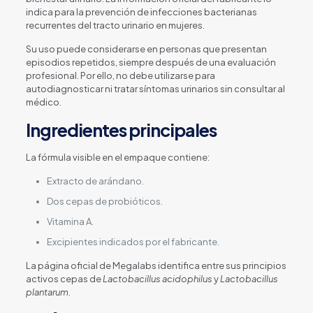
indica para la prevención de infecciones bacterianas
recurrentes del tracto urinario en mujeres.
Su uso puede considerarse en personas que presentan
episodios repetidos, siempre después de una evaluación
profesional. Por ello, no debe utilizarse para
autodiagnosticar ni tratar síntomas urinarios sin consultar al
médico.
Ingredientes principales
La fórmula visible en el empaque contiene:
Extracto de arándano.
Dos cepas de probióticos.
Vitamina A.
Excipientes indicados por el fabricante.
La página oficial de Megalabs identifica entre sus principios
activos cepas de
Lactobacillus acidophilus
y
Lactobacillus
plantarum
.