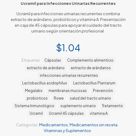
Ucramil para Infecciones Urinarias Recurrentes
Ucramil para infecciones urinarias recurrentes combina
extracto de arándano, probióticos y vitamina A. Presentación
en caja de 45 cápsulas para apoyar el cuidado del tracto
urinario según orientación profesional.
$
1.04
Etiquetas:
Cápsulas
Complemento alimenticio
extracto de arándano
extracto de arándanos
infecciones urinarias recurrentes
Lactobacillus acidophilus
Lactobacillus Plantarum
Megalabs
membranas mucosas
Prevención
probioticos
Rowe
salud del tracto urinario
Sistema Inmunológico
suplemento urinario
Tratamiento
Ucramil
Ucramil 45 cápsulas
vitamina A
Categorías:
Medicamentos
,
Medicamentos sin receta
,
Vitaminas y Suplementos