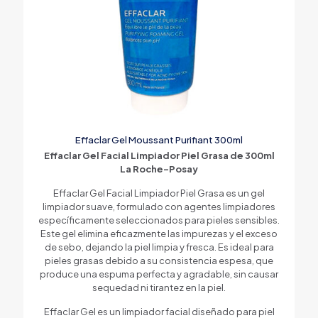
Effaclar Gel Moussant Purifiant 300ml
Effaclar Gel Facial Limpiador Piel Grasa de 300ml
La Roche-Posay
Effaclar Gel Facial Limpiador Piel Grasa es un gel
limpiador suave, formulado con agentes limpiadores
específicamente seleccionados para pieles sensibles.
Este gel elimina eficazmente las impurezas y el exceso
de sebo, dejando la piel limpia y fresca. Es ideal para
pieles grasas debido a su consistencia espesa, que
produce una espuma perfecta y agradable, sin causar
sequedad ni tirantez en la piel.
Effaclar Gel es un limpiador facial diseñado para piel