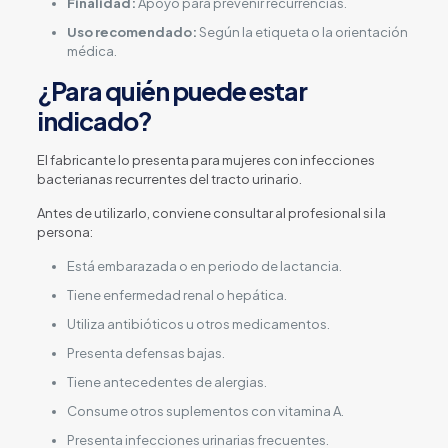
Finalidad:
Apoyo para prevenir recurrencias.
Uso recomendado:
Según la etiqueta o la orientación
médica.
¿Para quién puede estar
indicado?
El fabricante lo presenta para mujeres con infecciones
bacterianas recurrentes del tracto urinario.
Antes de utilizarlo, conviene consultar al profesional si la
persona:
Está embarazada o en periodo de lactancia.
Tiene enfermedad renal o hepática.
Utiliza antibióticos u otros medicamentos.
Presenta defensas bajas.
Tiene antecedentes de alergias.
Consume otros suplementos con vitamina A.
Presenta infecciones urinarias frecuentes.