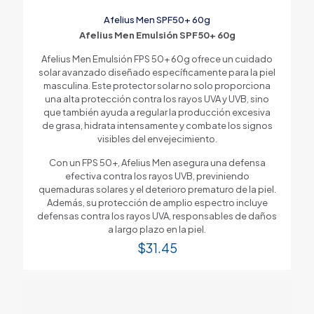
Afelius Men SPF50+ 60g
Afelius Men Emulsión SPF50+ 60g
Afelius Men Emulsión FPS 50+ 60g ofrece un cuidado
solar avanzado diseñado específicamente para la piel
masculina. Este protector solar no solo proporciona
una alta protección contra los rayos UVA y UVB, sino
que también ayuda a regular la producción excesiva
de grasa, hidrata intensamente y combate los signos
visibles del envejecimiento.
Con un FPS 50+, Afelius Men asegura una defensa
efectiva contra los rayos UVB, previniendo
quemaduras solares y el deterioro prematuro de la piel.
Además, su protección de amplio espectro incluye
defensas contra los rayos UVA, responsables de daños
a largo plazo en la piel.
$
31.45