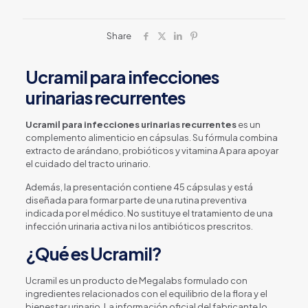
Share
Ucramil para infecciones
urinarias recurrentes
Ucramil para infecciones urinarias recurrentes
es un
complemento alimenticio en cápsulas. Su fórmula combina
extracto de arándano, probióticos y vitamina A para apoyar
el cuidado del tracto urinario.
Además, la presentación contiene 45 cápsulas y está
diseñada para formar parte de una rutina preventiva
indicada por el médico. No sustituye el tratamiento de una
infección urinaria activa ni los antibióticos prescritos.
¿Qué es Ucramil?
Ucramil es un producto de Megalabs formulado con
ingredientes relacionados con el equilibrio de la flora y el
bienestar urinario. La información oficial del fabricante lo