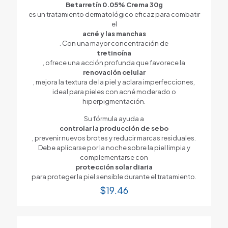
Betarretín 0.05% Crema 30g
es un tratamiento dermatológico eficaz para combatir
el
acné y las manchas
. Con una mayor concentración de
tretinoína
, ofrece una acción profunda que favorece la
renovación celular
, mejora la textura de la piel y aclara imperfecciones,
ideal para pieles con acné moderado o
hiperpigmentación.
Su fórmula ayuda a
controlar la producción de sebo
, prevenir nuevos brotes y reducir marcas residuales.
Debe aplicarse por la noche sobre la piel limpia y
complementarse con
protección solar diaria
para proteger la piel sensible durante el tratamiento.
$
19.46