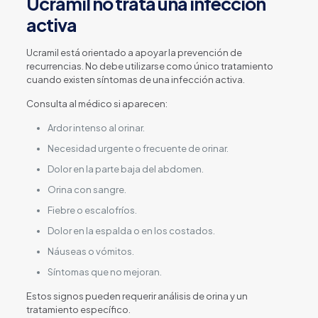
Ucramil no trata una infección
activa
Ucramil está orientado a apoyar la prevención de
recurrencias. No debe utilizarse como único tratamiento
cuando existen síntomas de una infección activa.
Consulta al médico si aparecen:
Ardor intenso al orinar.
Necesidad urgente o frecuente de orinar.
Dolor en la parte baja del abdomen.
Orina con sangre.
Fiebre o escalofríos.
Dolor en la espalda o en los costados.
Náuseas o vómitos.
Síntomas que no mejoran.
Estos signos pueden requerir análisis de orina y un
tratamiento específico.