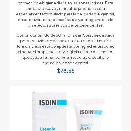
protección e higiene diaria en las zonas íntimas. Este
producto suave y natural no jabonoso está
especialmente formulado para la delicada piel genital,
desodorizándola, refrescándola y protegiéndola de
los efectos agresivos de los detergentes.
Con un contenido de 60 ml, Glizigen Spray se destaca
por su suavidad y eficacia en el cuidado íntimo. Su
fórmula única está compuesta por ingredientes como
el agua, el propilenglicol y el glicirricinato de amonio,
que ayudan a mantener la frescura y el equilibrio
natural de la zona genital.
$
28.55