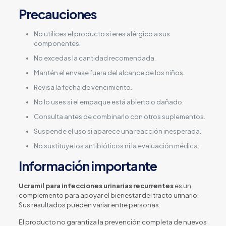
Precauciones
No utilices el producto si eres alérgico a sus
componentes.
No excedas la cantidad recomendada.
Mantén el envase fuera del alcance de los niños.
Revisa la fecha de vencimiento.
No lo uses si el empaque está abierto o dañado.
Consulta antes de combinarlo con otros suplementos.
Suspende el uso si aparece una reacción inesperada.
No sustituye los antibióticos ni la evaluación médica.
Información importante
Ucramil para infecciones urinarias recurrentes
es un
complemento para apoyar el bienestar del tracto urinario.
Sus resultados pueden variar entre personas.
El producto no garantiza la prevención completa de nuevos