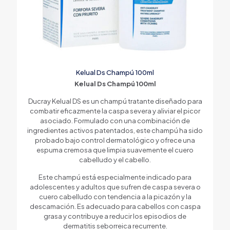
Kelual Ds Champú 100ml
Kelual Ds Champú 100ml
Ducray Kelual DS es un champú tratante diseñado para
combatir eficazmente la caspa severa y aliviar el picor
asociado. Formulado con una combinación de
ingredientes activos patentados, este champú ha sido
probado bajo control dermatológico y ofrece una
espuma cremosa que limpia suavemente el cuero
cabelludo y el cabello.
Este champú está especialmente indicado para
adolescentes y adultos que sufren de caspa severa o
cuero cabelludo con tendencia a la picazón y la
descamación. Es adecuado para cabellos con caspa
grasa y contribuye a reducir los episodios de
dermatitis seborreica recurrente.