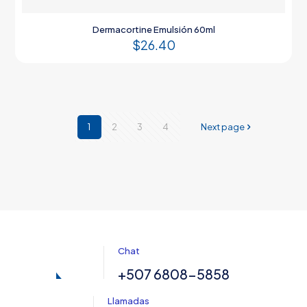
Dermacortine Emulsión 60ml
$
26.40
1
2
3
4
Next page
Chat
+507 6808-5858
Llamadas