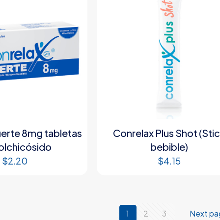
uerte 8mg tabletas
Conrelax Plus Shot (Sti
olchicósido
bebible)
$
2.20
$
4.15
1
2
3
Next pa