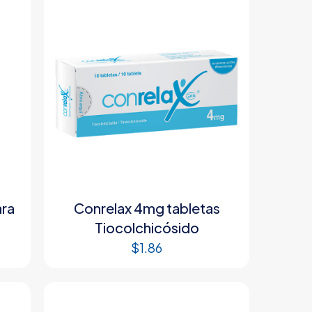
ara
Conrelax 4mg tabletas
Tiocolchicósido
$
1.86