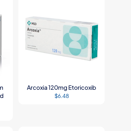
am
Arcoxia 120mg Etoricoxib
ad
$
6.48