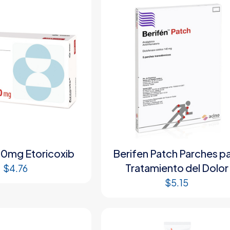
90mg Etoricoxib
Berifen Patch Parches p
Tratamiento del Dolor
$
4.76
$
5.15