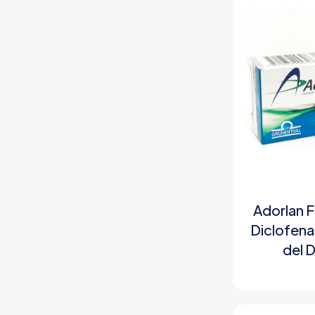
Adorlan F
Diclofena
del 