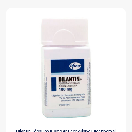
Dilantin Cápsulas 100mg Anticonvulsivo Eficaz para el