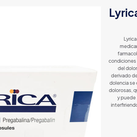
Lyri
Lyrica
medicam
farmacol
condiciones 
del dolo
derivado de
dolencia se
dolorosas, 
y puede a
interfiriend