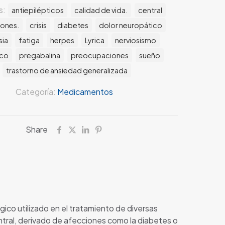
s:
antiepilépticos
calidad de vida.
central
iones.
crisis
diabetes
dolor neuropático
sia
fatiga
herpes
Lyrica
nerviosismo
ico
pregabalina
preocupaciones
sueño
trastorno de ansiedad generalizada
Categoría:
Medicamentos
Share
gico utilizado en el tratamiento de diversas
ntral, derivado de afecciones como la diabetes o